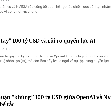
stèmes và NVIDIA vừa công bố quan hệ hợp tác chiến lược dài hạn nhằm
rúc AI công nghiệp chung.
 tay" 100 tỷ USD và rủi ro quyền lực AI
 04:10
ầu tư quy mô kỷ lục giữa Nvidia và OpenAI không chỉ phản ánh cơn khát
 tuệ nhân tạo (AI), mà còn làm dấy lên lo ngại về sự tập trung quyền lực.
huận "khủng” 100 tỷ USD giữa OpenAI và Nv
 bế tắc