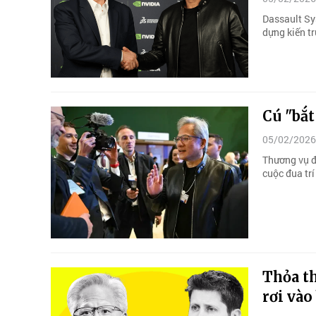
Dassault Sy
dựng kiến t
Cú "bắt
05/02/2026
Thương vụ đ
cuộc đua trí
Thỏa t
rơi vào