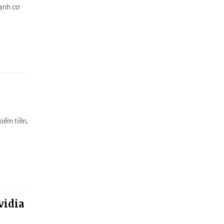
ạnh cơ
iếm tiền,
vidia