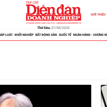
GIỚI THIỆU
Thứ Sáu,
07/08/2026
HÁP LUẬT
KHỞI NGHIỆP
BẤT ĐỘNG SẢN
QUỐC TẾ
NGÂN HÀNG - CHỨNG 