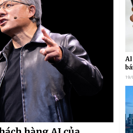
AI
bá
19/
khách hàng AI của