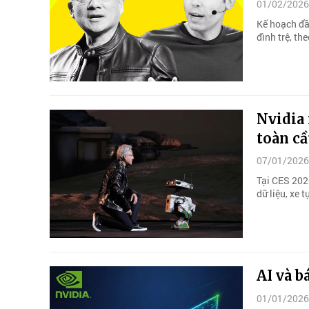
01/02/2026
Kế hoạch đầ
đình trệ, th
Nvidia 
toàn c
07/01/2026
Tại CES 2026
dữ liệu, xe 
AI và b
01/01/2026