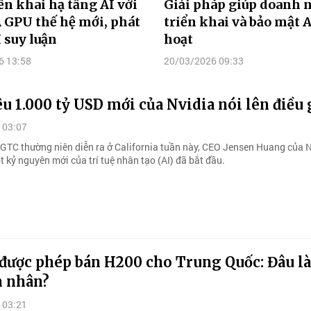
ển khai hạ tầng AI với
Giải pháp giúp doanh 
 GPU thế hệ mới, phát
triển khai và bảo mật A
I suy luận
hoạt
6 13:58
20/03/2026 09:33
u 1.000 tỷ USD mới của Nvidia nói lên điều 
 03:07
ị GTC thường niên diễn ra ở California tuần này, CEO Jensen Huang của 
 kỷ nguyên mới của trí tuệ nhân tạo (AI) đã bắt đầu.
 được phép bán H200 cho Trung Quốc: Đâu là
 nhân?
 03:21