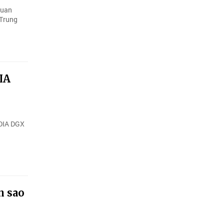
quan
 Trung
IA
IDIA DGX
n sao