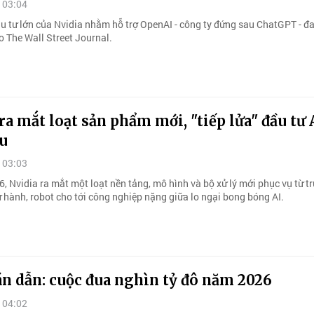
 03:04
u tư lớn của Nvidia nhằm hỗ trợ OpenAI - công ty đứng sau ChatGPT - đa
eo The Wall Street Journal.
ra mắt loạt sản phẩm mới, "tiếp lửa" đầu tư 
ầu
 03:03
, Nvidia ra mắt một loạt nền tảng, mô hình và bộ xử lý mới phục vụ từ t
tự hành, robot cho tới công nghiệp nặng giữa lo ngại bong bóng AI.
án dẫn: cuộc đua nghìn tỷ đô năm 2026
 04:02