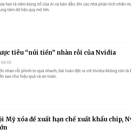
a hẹn là năm bùng nổ của AI và bán dẫn, khi các nhà phân tích nhấn m
rung tâm dữ liệu quy mô lớn.
ược tiêu “núi tiền” nhàn rỗi của Nvidia
 04:03
n nhàn rỗi phình to quá nhanh, bài toán đặt ra với Nvidia không còn là k
iền sao cho hiệu quả và an toàn.
i Mỹ xóa đề xuất hạn chế xuất khẩu chip, N
lớn