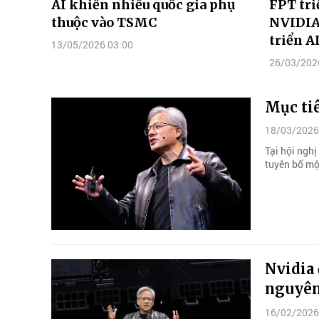
AI khiến nhiều quốc gia phụ
FPT tri
thuộc vào TSMC
NVIDIA
triển A
13/05/2026 03:00
26/03/202
Mục tiê
18/03/2026
Tại hội ngh
tuyên bố một
Nvidia
nguyên
16/02/2026