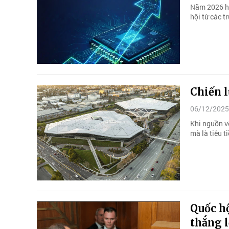
Năm 2026 hứ
hội từ các t
Chiến l
06/12/2025
Khi nguồn vố
mà là tiêu t
Quốc hộ
thắng 