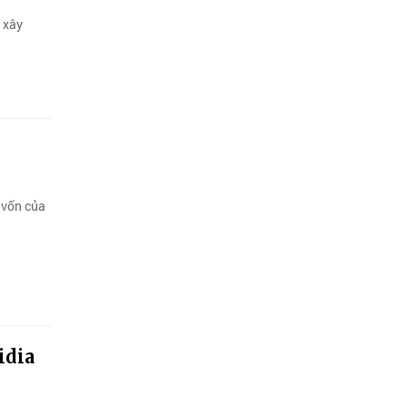
 xây
 vốn của
idia