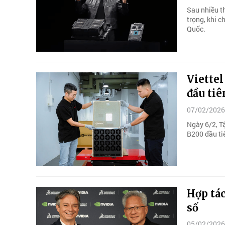
Sau nhiều t
trọng, khi 
Quốc.
Viette
đầu tiê
07/02/2026
Ngày 6/2, T
B200 đầu ti
Hợp tác
số
05/02/2026