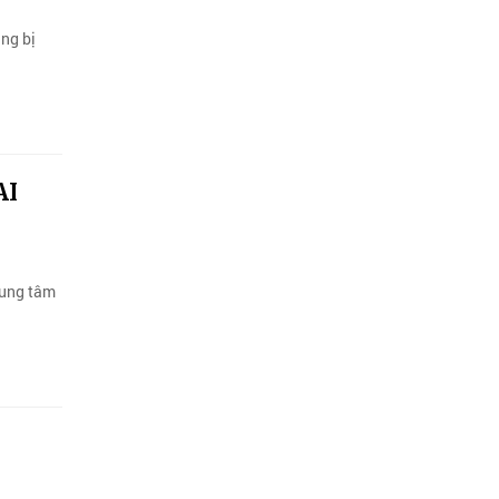
ng bị
AI
rung tâm