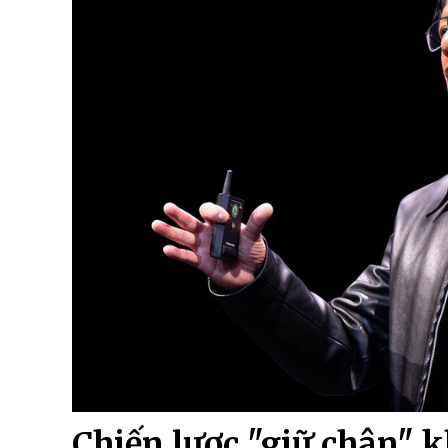
Chiến lược "giữ chân" 