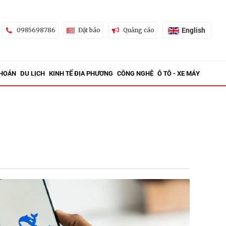
English
0985698786
Đặt báo
Quảng cáo
KHOÁN
DU LỊCH
KINH TẾ ĐỊA PHƯƠNG
CÔNG NGHỆ
Ô TÔ - XE MÁY