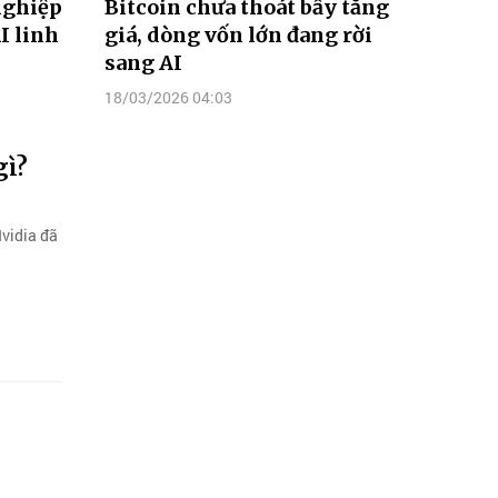
nghiệp
Bitcoin chưa thoát bẫy tăng
I linh
giá, dòng vốn lớn đang rời
sang AI
18/03/2026 04:03
gì?
Nvidia đã