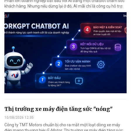
Phần lớn doanh nghiệp bắt đầu với AI bằng một chatbot chăm sóc
khách hàng. Nhưng nếu dừng lại ở đó, AI mãi chỉ là công cụ hỗ trợ.
Thị trường xe máy điện tăng sức "nóng"
10/08/2026 12:35
Công ty TMT Motors chuẩn bị cho ra mắt một loạt dòng xe máy
điện mang thương hiệu E-Motor. Thị trường xe máy điện tăng sức