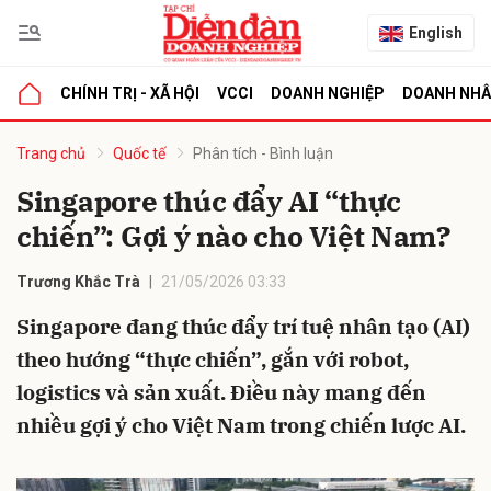
English
CHÍNH TRỊ - XÃ HỘI
VCCI
DOANH NGHIỆP
DOANH NH
bình luận
Trang chủ
Quốc tế
Phân tích - Bình luận
Singapore thúc đẩy AI “thực
chiến”: Gợi ý nào cho Việt Nam?
Trương Khắc Trà
21/05/2026 03:33
Singapore đang thúc đẩy trí tuệ nhân tạo (AI)
theo hướng “thực chiến”, gắn với robot,
Hủy
G
logistics và sản xuất. Điều này mang đến
nhiều gợi ý cho Việt Nam trong chiến lược AI.