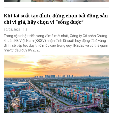
Khi lãi suất tạo đỉnh, đừng chọn bất động sản
chỉ vì giá, hãy chọn vì "sống được"
10/08/2026 11:51
Trong cập nhật triển vọng vĩ mô mới nhất, Công ty Cổ phần Chứng
khoán KB Việt Nam (KBSV) nhận định lãi suất huy động đã ở vùng
đỉnh, sẽ tiếp tục duy trì ở mức cao trong quý III/2026 và có thể giảm
nhẹ từ đầu quý IV/2026.