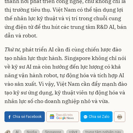
thành nơi phát triển công nghệ, chứ không chỉ là
thị trường tiêu thụ. Việt Nam có thể tận dụng lợi
thế nhân lực kỹ thuật và vị trí trong chuỗi cung
ứng điện tử để thu hút các trung tâm R&D AI, bán
dẫn và robot.
Thứ tư
, phát triển AI cần đi cùng chiến lược đào
tạo nhân lực thực hành. Singapore không chỉ nói
về kỹ sư AI mà còn hướng đến lực lượng có khả
năng vận hành robot, tự động hóa và tích hợp AI
vào sản xuất. Vì vậy, Việt Nam cần đẩy mạnh đào
tạo kỹ sư ứng dụng, kỹ thuật viên tự động hóa và
nhân lực số cho doanh nghiệp nhỏ và vừa.
Theo dõi trên
Chia sẻ Facebook
Chia sẻ Zalo
AI
Nvidia
Singapore
robot
trung tâm nghiên cứu