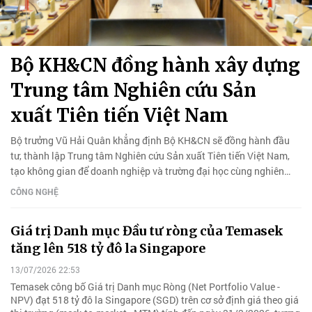
Bộ KH&CN đồng hành xây dựng
Trung tâm Nghiên cứu Sản
xuất Tiên tiến Việt Nam
Bộ trưởng Vũ Hải Quân khẳng định Bộ KH&CN sẽ đồng hành đầu
tư, thành lập Trung tâm Nghiên cứu Sản xuất Tiên tiến Việt Nam,
tạo không gian để doanh nghiệp và trường đại học cùng nghiên
cứu, thử nghiệm, phát triển sản phẩm công nghệ mới.
CÔNG NGHỆ
Giá trị Danh mục Đầu tư ròng của Temasek
tăng lên 518 tỷ đô la Singapore
13/07/2026 22:53
Temasek công bố Giá trị Danh mục Ròng (Net Portfolio Value -
NPV) đạt 518 tỷ đô la Singapore (SGD) trên cơ sở định giá theo giá