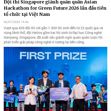
Đội thi Singapore giành quán quân Asian
Hackathon for Green Future 2026 lần đầu tiên
tổ chức tại Việt Nam
06/07/2026 14:46
Vượt qua 439 đội thi với gần 1.500 thí sinh đến từ 22 quốc gia và
vùng lãnh thổ, đội Helios gồm hai thí sinh từ Đại học Công nghệ
Nanyang, Singapore, đã xuất sắc giành ngôi quán quân cuộc thi
phát triển giải pháp công nghệ vì tương lai bền vững.