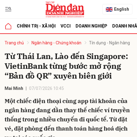
English
CHÍNH TRỊ - XÃ HỘI
VCCI
DOANH NGHIỆP
DOANH NH
bình luận
Trang chủ
Ngân hàng - Chứng khoán
Tín dụng - Ngân hàng
Từ Thái Lan, Lào đến Singapore:
VietinBank từng bước mở rộng
“Bản đồ QR” xuyên biên giới
Mai Minh
07/07/2026 10:45
Một chiếc điện thoại cùng app tài khoản của
Hủy
G
ngân hàng đang dần thay thế chiếc ví truyền
thống trong nhiều chuyến đi quốc tế. Từ đặt
vé, đặt phòng đến thanh toán hàng hoá dịch