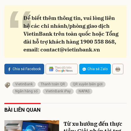
“
Để biết thêm thông tin, vui lòng liên
hệ các chi nhánh/phòng giao dịch
VietinBank trên toàn quốc hoặc Tổng
đài hỗ trợ khách hàng 1900 558 868,
email:
contact@vietinbank.vn
Theo dõi trên
Chia sẻ Facebook
Chia sẻ Zalo
VietinBank
Thanh toán QR
QR xuyên biên giới
Ngân hàng số
VietinBank iPay
NAPAS
BÀI LIÊN QUAN
Từ xu hướng đến thực