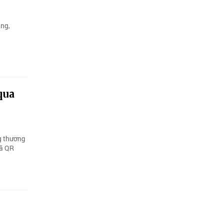
ăng,
qua
g thương
mã QR