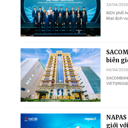
24/04/2026
BIDV phối h
khai dịch v
SACOMB
biên g
04/04/2026
SACOMBANK t
VIETQRGloba
NAPAS 
giới v