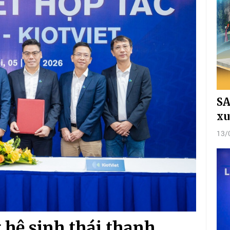
SA
xu
13/
hệ sinh thái thanh