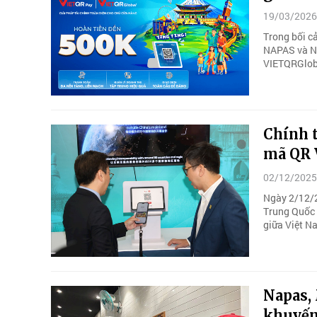
19/03/2026
Trong bối cả
NAPAS và NC
VIETQRGlob
Chính t
mã QR 
02/12/2025
Ngày 2/12/2
Trung Quốc 
giữa Việt N
Napas, 
khuyến