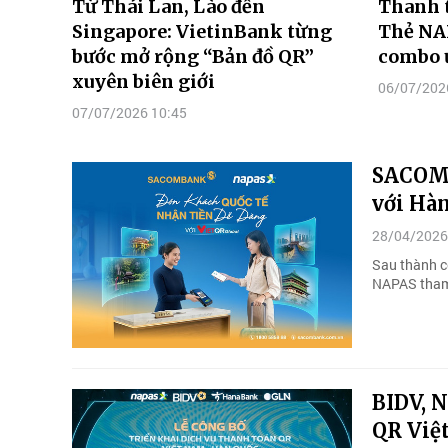
Từ Thái Lan, Lào đến
Thanh 
Singapore: VietinBank từng
Thẻ NA
bước mở rộng “Bản đồ QR”
combo ư
xuyên biên giới
06/07/202
07/07/2026 10:45
SACOMB
với Hà
28/04/2026
Sau thành c
NAPAS tham 
BIDV, N
QR Việ