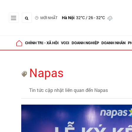
Hà Nội
32°C
/ 26 - 32°C
MỚI NHẤT
CHÍNH TRỊ - XÃ HỘI
VCCI
DOANH NGHIỆP
DOANH NHÂN
P
Napas
Tin tức cập nhật liên quan đến Napas