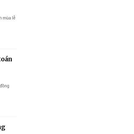
h mùa lễ
toán
 đồng
ng