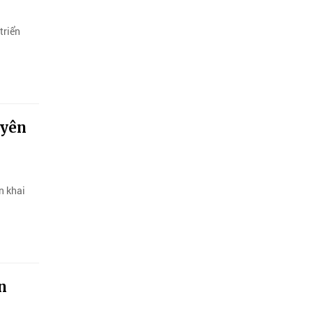
triển
uyên
n khai
n