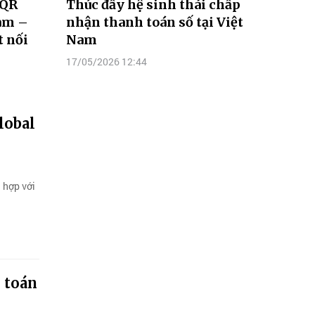
 QR
Thúc đẩy hệ sinh thái chấp
Nam –
nhận thanh toán số tại Việt
t nối
Nam
17/05/2026 12:44
lobal
 hợp với
h toán