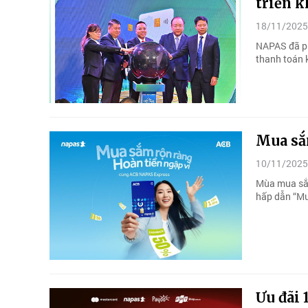
triển 
18/11/2025
NAPAS đã ph
thanh toán 
Mua sắm
10/11/2025
Mùa mua sắm
hấp dẫn “Mua
Ưu đãi