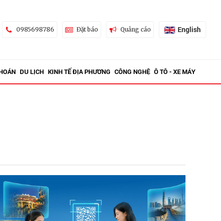
English
0985698786
Đặt báo
Quảng cáo
KHOÁN
DU LỊCH
KINH TẾ ĐỊA PHƯƠNG
CÔNG NGHỆ
Ô TÔ - XE MÁY