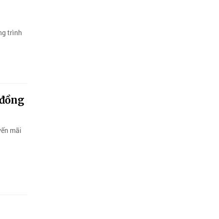
g trình
 đồng
yến mãi