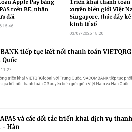
toán Apple Pay bằng
Triển khai thanh toán
PAS trên BE, nhận
xuyên biên giới Việt 
u đãi
Singapore, thúc đẩy kế
kinh tế số
6 15:46
03/07/2026 18:20
ANK tiếp tục kết nối thanh toán VIETQRG
n Quốc
 11:27
ông triển khai VIETQRGlobal với Trung Quốc, SACOMBANK tiếp tục phối
gia kết nối thanh toán QR xuyên biên giới giữa Việt Nam và Hàn Quốc.
APAS và các đối tác triển khai dịch vụ than
t - Hàn