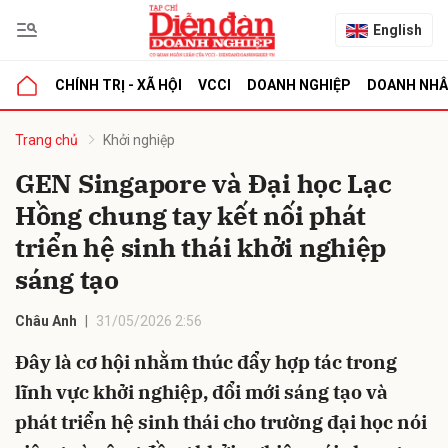
English
CHÍNH TRỊ - XÃ HỘI
VCCI
DOANH NGHIỆP
DOANH NH
bình luận
Trang chủ
Khởi nghiệp
GEN Singapore và Đại học Lạc
Hồng chung tay kết nối phát
triển hệ sinh thái khởi nghiệp
sáng tạo
Châu Anh
31/05/2026 2:56
Hủy
G
Đây là cơ hội nhằm thúc đẩy hợp tác trong
lĩnh vực khởi nghiệp, đổi mới sáng tạo và
phát triển hệ sinh thái cho trường đại học nói