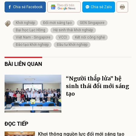
Theo dõi trên
Chia sẻ Facebook
Chia sẻ Zalo
Khởi nghiệp
Đổi mới sáng tạo
GEN Singapore
Đại học Lạc Hồng
Hệ sinh thái khởi nghiệp
Việt Nam - Singapore
VCCI
Kết nối công nghệ
Đào tạo khởi nghiệp
Đầu tư khởi nghiệp
BÀI LIÊN QUAN
“Người thắp lửa” hệ
sinh thái đổi mới sáng
tạo
ĐỌC TIẾP
Khơi thông nguồn lực đổi mới sáng tạo