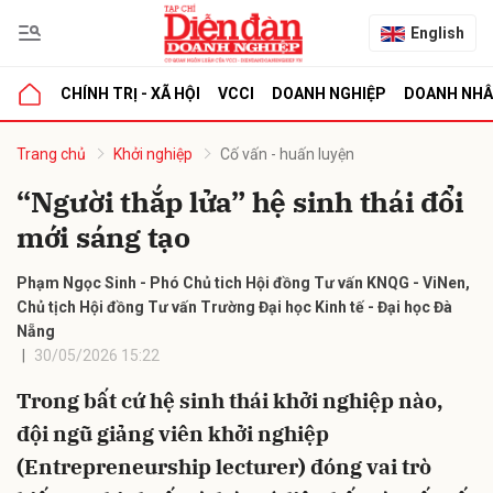
English
CHÍNH TRỊ - XÃ HỘI
VCCI
DOANH NGHIỆP
DOANH NH
bình luận
Trang chủ
Khởi nghiệp
Cố vấn - huấn luyện
“Người thắp lửa” hệ sinh thái đổi
mới sáng tạo
Phạm Ngọc Sinh - Phó Chủ tich Hội đồng Tư vấn KNQG - ViNen,
Chủ tịch Hội đồng Tư vấn Trường Đại học Kinh tế - Đại học Đà
Nẵng
30/05/2026 15:22
Hủy
G
Trong bất cứ hệ sinh thái khởi nghiệp nào,
đội ngũ giảng viên khởi nghiệp
(Entrepreneurship lecturer) đóng vai trò