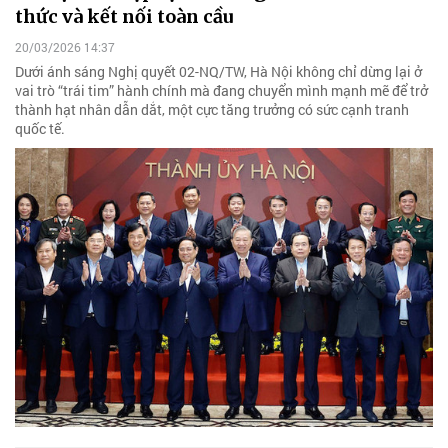
thức và kết nối toàn cầu
20/03/2026 14:37
Dưới ánh sáng Nghị quyết 02-NQ/TW, Hà Nội không chỉ dừng lại ở
vai trò “trái tim” hành chính mà đang chuyển mình mạnh mẽ để trở
thành hạt nhân dẫn dắt, một cực tăng trưởng có sức cạnh tranh
quốc tế.