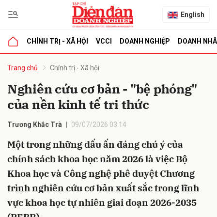
English
CHÍNH TRỊ - XÃ HỘI
VCCI
DOANH NGHIỆP
DOANH NH
bình luận
Trang chủ
Chính trị - Xã hội
Nghiên cứu cơ bản - "bệ phóng"
của nền kinh tế tri thức
Trương Khắc Trà
09/07/2026 03:14
Một trong những dấu ấn đáng chú ý của
chính sách khoa học năm 2026 là việc Bộ
Hủy
G
Khoa học và Công nghệ phê duyệt Chương
trình nghiên cứu cơ bản xuất sắc trong lĩnh
vực khoa học tự nhiên giai đoạn 2026-2035