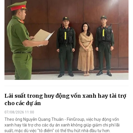
Lãi suất trong huy động vốn xanh hay tài trợ
cho các dự án
07/08/2026 11:00
Theo ông Nguyễn Quang Thuân - FiinGroup, việc huy động vốn
xanh hay tài trợ cho các dự án xanh không giúp giảm chi phí lãi
suất; mặc dù việc "tô điểm" có thể thu hút nhà đầu tư hơn.