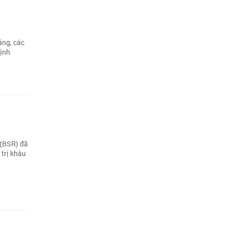
ằng, các
định
 (BSR) đã
trị khâu