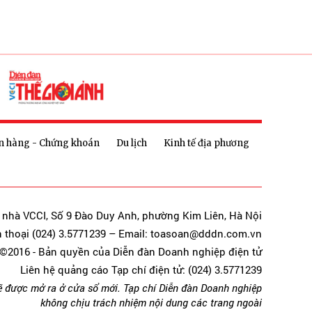
n hàng - Chứng khoán
Du lịch
Kinh tế địa phương
a nhà VCCI, Số 9 Đào Duy Anh, phường Kim Liên, Hà Nội
n thoại (024) 3.5771239 – Email: toasoan@dddn.com.vn
©2016 - Bản quyền của Diễn đàn Doanh nghiệp điện tử
Liên hệ quảng cáo Tạp chí điện tử: (024) 3.5771239
ẽ được mở ra ở cửa sổ mới. Tạp chí Diễn đàn Doanh nghiệp
không chịu trách nhiệm nội dung các trang ngoài