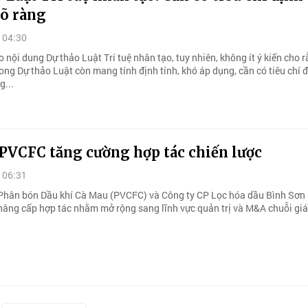
rõ ràng
 04:30
 nội dung Dự thảo Luật Trí tuệ nhân tạo, tuy nhiên, không ít ý kiến cho r
ong Dự thảo Luật còn mang tính định tính, khó áp dụng, cần có tiêu chí 
g...
 PVCFC tăng cường hợp tác chiến lược
 06:31
Phân bón Dầu khí Cà Mau (PVCFC) và Công ty CP Lọc hóa dầu Bình Sơn
nâng cấp hợp tác nhằm mở rộng sang lĩnh vực quản trị và M&A chuỗi giá 