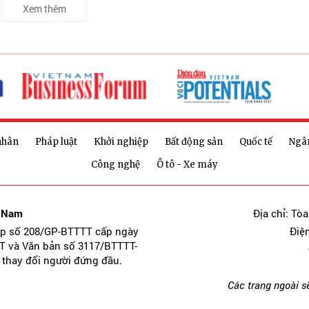
Xem thêm
nhân
Pháp luật
Khởi nghiệp
Bất động sản
Quốc tế
Ngâ
Công nghệ
Ô tô - Xe máy
t Nam
Địa chỉ: Tò
ép số 208/GP-BTTTT cấp ngày
Điệ
T và Văn bản số 3117/BTTTT-
 thay đổi người đứng đầu.
Các trang ngoài s