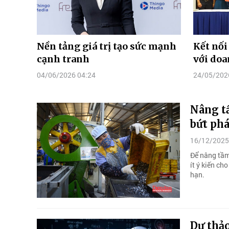
Nền tảng giá trị tạo sức mạnh
Kết nối
cạnh tranh
với do
04/06/2026 04:24
24/05/202
Nâng t
bứt ph
16/12/2025
Để nâng tầm
ít ý kiến ch
hạn.
Dự thảo