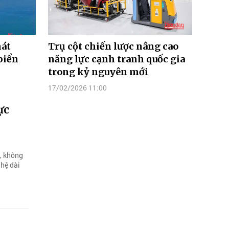
hát
Trụ cột chiến lược nâng cao
biển
năng lực cạnh tranh quốc gia
trong kỷ nguyên mới
17/02/2026 11:00
ực
u, không
ghệ dài