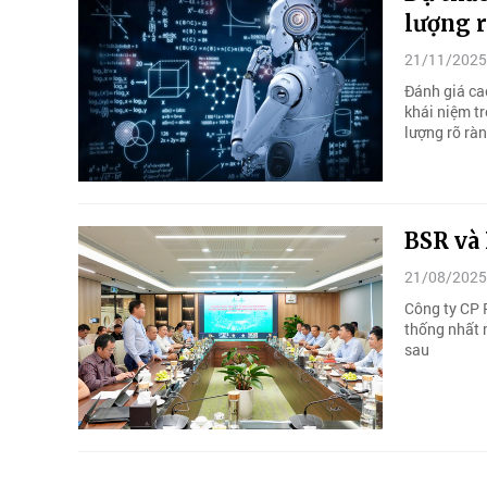
lượng 
21/11/2025
Đánh giá cao
khái niệm tr
lượng rõ ràn
BSR và
21/08/2025
Công ty CP 
thống nhất 
sau