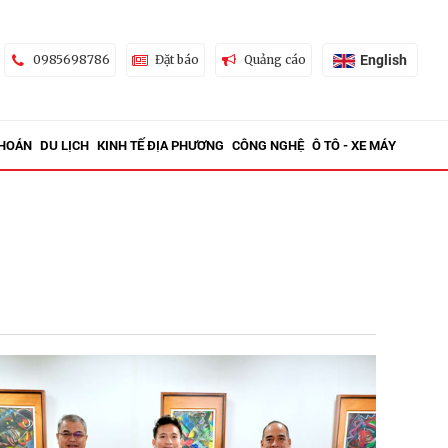
English
0985698786
Đặt báo
Quảng cáo
KHOÁN
DU LỊCH
KINH TẾ ĐỊA PHƯƠNG
CÔNG NGHỆ
Ô TÔ - XE MÁY