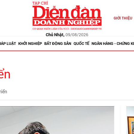
GIỚI THIỆU
Chủ Nhật,
09/08/2026
HÁP LUẬT
KHỞI NGHIỆP
BẤT ĐỘNG SẢN
QUỐC TẾ
NGÂN HÀNG - CHỨNG 
ển
riển