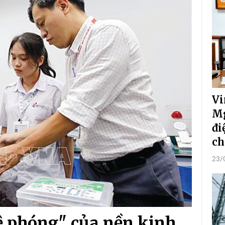
Vi
Mg
đi
ch
23/
ệ phóng" của nền kinh