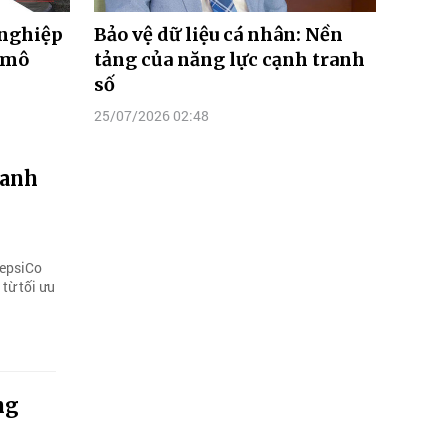
 nghiệp
Bảo vệ dữ liệu cá nhân: Nền
 mô
tảng của năng lực cạnh tranh
số
25/07/2026 02:48
ranh
PepsiCo
từ tối ưu
ng