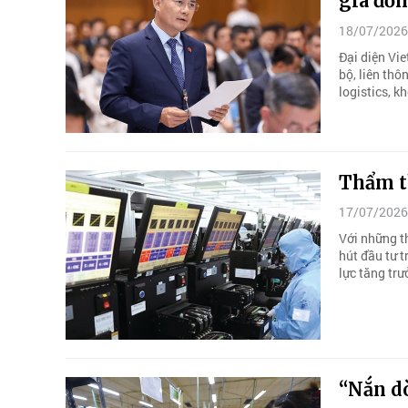
gia đồn
18/07/2026
Đại diện Vi
bộ, liên thô
logistics, k
Thẩm t
17/07/2026
Với những th
hút đầu tư t
lực tăng trư
“Nắn d