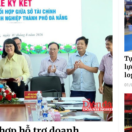
Tự
lự
lo
01/
hợp hỗ trợ doanh