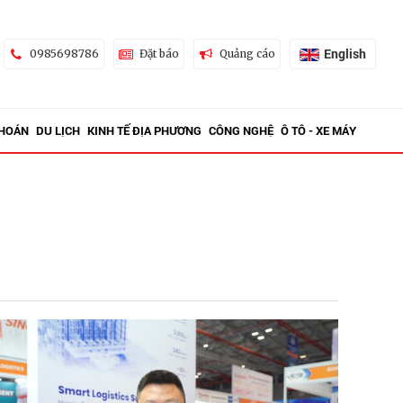
English
0985698786
Đặt báo
Quảng cáo
KHOÁN
DU LỊCH
KINH TẾ ĐỊA PHƯƠNG
CÔNG NGHỆ
Ô TÔ - XE MÁY