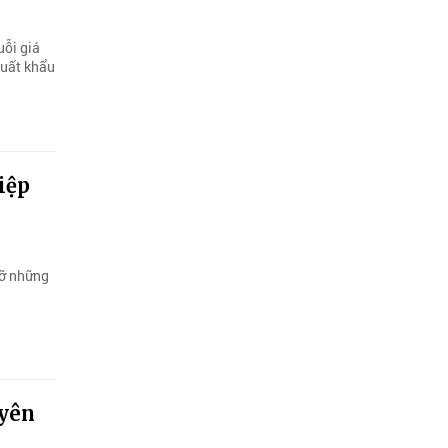
uỗi giá
 xuất khẩu
iệp
gỡ những
yên