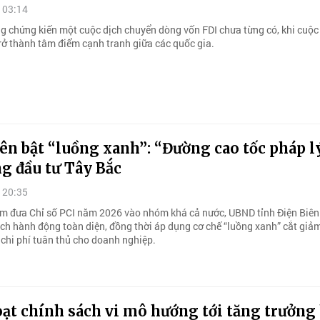
 03:14
ng chứng kiến một cuộc dịch chuyển dòng vốn FDI chưa từng có, khi cuộc
rở thành tâm điểm cạnh tranh giữa các quốc gia.
ên bật “luồng xanh”: “Đường cao tốc pháp l
g đầu tư Tây Bắc
 20:35
âm đưa Chỉ số PCI năm 2026 vào nhóm khá cả nước, UBND tỉnh Điện Biên
ch hành động toàn diện, đồng thời áp dụng cơ chế “luồng xanh” cắt giảm
 chi phí tuân thủ cho doanh nghiệp.
ạt chính sách vi mô hướng tới tăng trưởng 