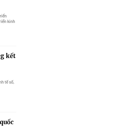
riển
riển kinh
ng kết
h tế số,
 quốc