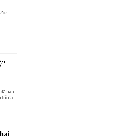
 đua
ý”
 đã ban
 tối đa
hai