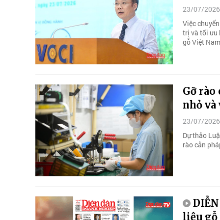
23/07/2026
Việc chuyển
trị và tối ư
gỗ Việt Nam
Gỡ rào 
nhỏ và
23/07/2026
Dự thảo Luậ
rào cản phá
DIỄN
liệu gỗ