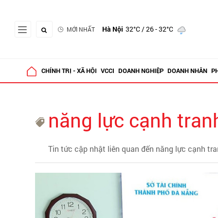
Hà Nội
32°C
/ 26 - 32°C
MỚI NHẤT
CHÍNH TRỊ - XÃ HỘI
VCCI
DOANH NGHIỆP
DOANH NHÂN
P
năng lực cạnh tran
Tin tức cập nhật liên quan đến năng lực cạnh tr