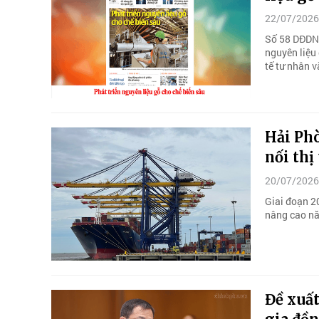
22/07/2026
Số 58 DĐDN 
nguyên liệu 
tế tư nhân v
Hải Phò
nối th
20/07/2026
Giai đoạn 20
nâng cao nă
Đề xuất