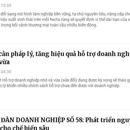
 15:05
 đổi sang mô hình lâm nghiệp bền vững, tự chủ nguyên liệu, nâng cấp ch
u hiệu suất sinh thái trên mỗi hecta rừng sẽ quyết định vị thế dài hạn của
 trong bối cảnh thương mại toàn cầu nhiều biến động.
cản pháp lý, tăng hiệu quả hỗ trợ doanh ngh
 vừa
 04:30
t Hỗ trợ doanh nghiệp nhỏ và vừa (sửa đổi) đang được kỳ vọng sẽ tháo 
p lý khiến nhiều chính sách hỗ trợ chưa đến được với doanh nghiệp.
 ĐÀN DOANH NGHIỆP SỐ 58: Phát triển ngu
 cho chế biến sâu