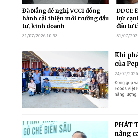
Đà Nẵng đề nghị VCCI đồng
DDCI: 
hành cải thiện môi trường đầu
lực cạn
tư, kinh doanh
đầu tư 
31/07/2026 10:33
31/07/202
Khi phá
của Pe
24/07/2026
Đóng góp và
Foods Việt 
năng lượng,
PHÁT T
nâng c