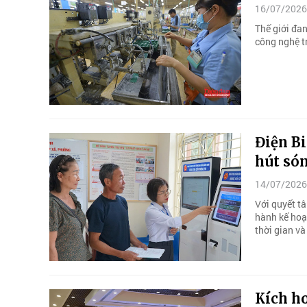
16/07/2026
Thế giới đa
công nghệ t
Điện Bi
hút són
14/07/2026
Với quyết t
hành kế hoạ
thời gian và
Kích ho