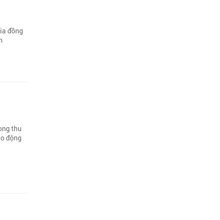
gia đồng
m
rong thu
tạo động