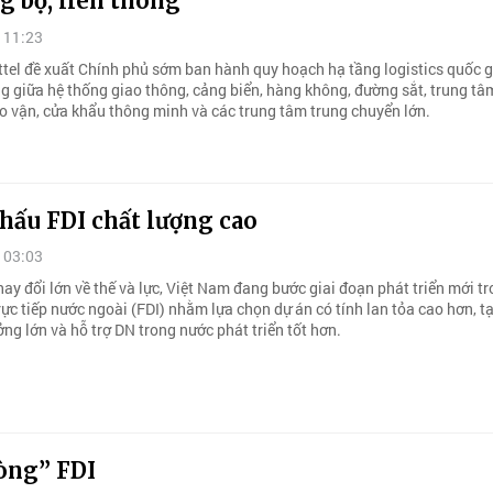
g bộ, liên thông
 11:23
ettel đề xuất Chính phủ sớm ban hành quy hoạch hạ tầng logistics quốc 
ng giữa hệ thống giao thông, cảng biển, hàng không, đường sắt, trung tâ
ho vận, cửa khẩu thông minh và các trung tâm trung chuyển lớn.
hấu FDI chất lượng cao
 03:03
ay đổi lớn về thế và lực, Việt Nam đang bước giai đoạn phát triển mới t
rực tiếp nước ngoài (FDI) nhằm lựa chọn dự án có tính lan tỏa cao hơn, 
ởng lớn và hỗ trợ DN trong nước phát triển tốt hơn.
òng” FDI