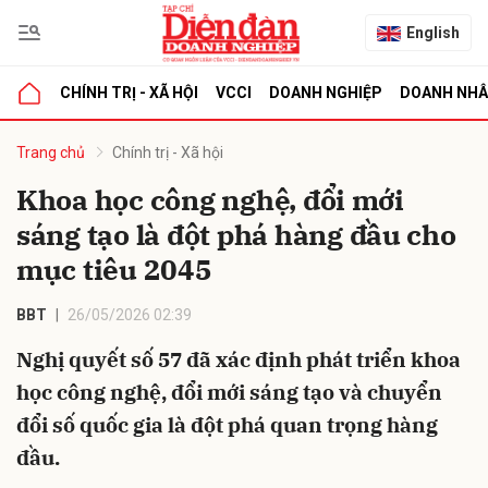
English
CHÍNH TRỊ - XÃ HỘI
VCCI
DOANH NGHIỆP
DOANH NH
bình luận
Trang chủ
Chính trị - Xã hội
Khoa học công nghệ, đổi mới
sáng tạo là đột phá hàng đầu cho
mục tiêu 2045
BBT
26/05/2026 02:39
Nghị quyết số 57 đã xác định phát triển khoa
Hủy
G
học công nghệ, đổi mới sáng tạo và chuyển
đổi số quốc gia là đột phá quan trọng hàng
đầu.