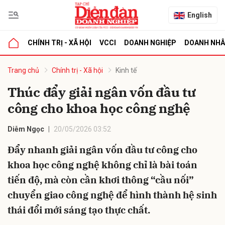
English
CHÍNH TRỊ - XÃ HỘI
VCCI
DOANH NGHIỆP
DOANH NH
bình luận
Trang chủ
Chính trị - Xã hội
Kinh tế
Thúc đẩy giải ngân vốn đầu tư
công cho khoa học công nghệ
Diễm Ngọc
20/05/2026 03:52
Đẩy nhanh giải ngân vốn đầu tư công cho
khoa học công nghệ không chỉ là bài toán
Hủy
G
tiến độ, mà còn cần khơi thông “cầu nối”
chuyển giao công nghệ để hình thành hệ sinh
thái đổi mới sáng tạo thực chất.