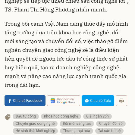
nghiệp sẽ tiếp tục thiếu chiều sâu công nghệ lõi”,
TS. Phạm Thị Hồng Phượng nhấn mạnh.
Trong bối cảnh Việt Nam đang thúc đẩy mô hình
tăng trưởng dựa trên khoa học công nghệ, đổi
mới sáng tạo và chuyển đổi số, việc tháo gỡ điểm
nghẽn chuyển giao công nghệ sẽ là điều kiện
tiên quyết để nguồn lực đầu tư công thực sự phát
huy hiệu quả, tạo ra doanh nghiệp công nghệ
mạnh và nâng cao năng lực cạnh tranh quốc gia
trong dài hạn.
Theo dõi trên
Chia sẻ Facebook
Chia sẻ Zalo
Đầu tư công
Khoa học công nghệ
Giải ngân vốn
Chuyển giao công nghệ
Đổi mới sáng tạo
Chuyển đổi số
Hệ sinh thái khởi nghiệp
Thương mại hóa
Tài sản trí tuệ