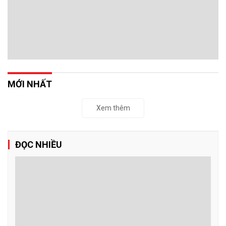
thách thức
TP HCM thành lập Khu Thương mại tự do 4.174 ha với mục tiêu là
trung tâm kinh tế biển vùng Đông Nam Bộ, trở thành cảng trung
chuyển lớn nhất cả nước, tầm cỡ khu vực Châu Á và quốc tế.
Thể chế minh bạch cho Trung tâm tài chính
quốc tế