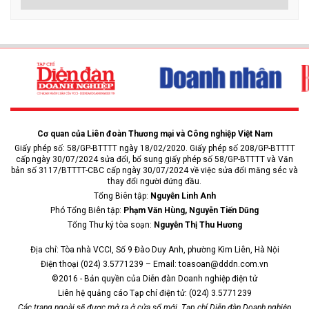
Sự chuyển dịch dòng vốn đầu tư toàn cầu cùng xu hướng chuyển
đổi số và chuyển đổi xanh đang mở ra "thời điểm vàng" để Việt Nam
phát huy vị thế địa kinh tế, tối ưu hóa hạ tầng đa phương thức và
nâng cao sức cạnh tranh quốc gia.
NỔI BẬT