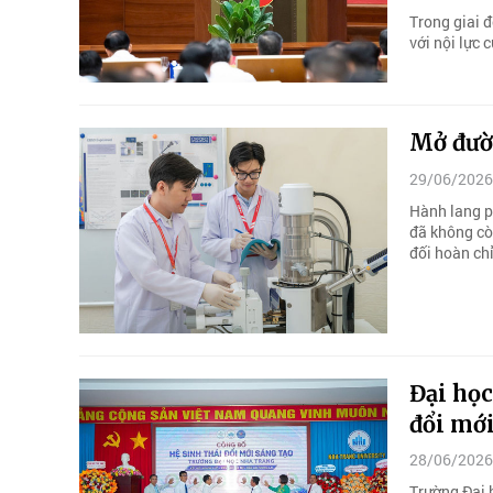
Trong giai 
với nội lực 
Mở đườ
29/06/2026
Hành lang p
đã không cò
đối hoàn ch
Đại học
đổi mới
28/06/2026
Trường Đại 