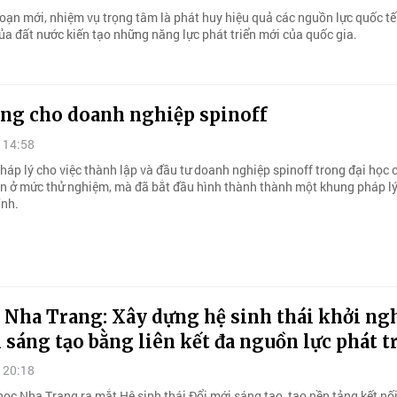
đoạn mới, nhiệm vụ trọng tâm là phát huy hiệu quả các nguồn lực quốc tế
của đất nước kiến tạo những năng lực phát triển mới của quốc gia.
ng cho doanh nghiệp spinoff
 14:58
háp lý cho việc thành lập và đầu tư doanh nghiệp spinoff trong đại học 
n ở mức thử nghiệm, mà đã bắt đầu hình thành thành một khung pháp l
ỉnh.
 Nha Trang: Xây dựng hệ sinh thái khởi ng
 sáng tạo bằng liên kết đa nguồn lực phát t
 20:18
học Nha Trang ra mắt Hệ sinh thái Đổi mới sáng tạo, tạo nền tảng kết nố