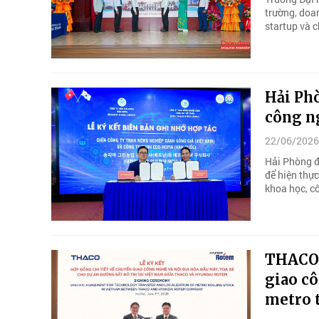
trường, doa
startup và 
Hải Phò
công n
22/06/2026
Hải Phòng đ
để hiện thực
khoa học, c
THACO 
giao cô
metro 