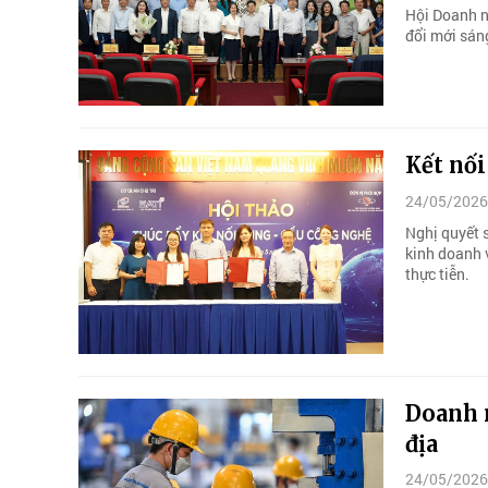
Hội Doanh n
đổi mới sán
Kết nố
24/05/2026
Nghị quyết 
kinh doanh v
thực tiễn.
Doanh n
địa
24/05/2026