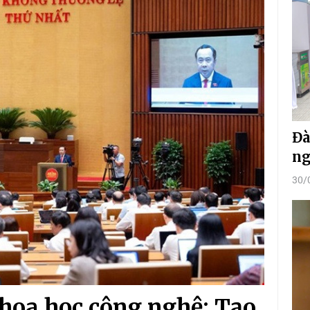
Đà
ng
30/
khoa học công nghệ: Tạo