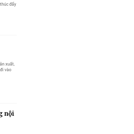
 thúc đẩy
ản xuất,
 đi vào
g nội