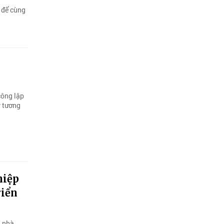
 để cùng
công lập
ý tương
hiệp
riển
i nhà