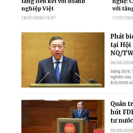
tăng liên kết với doanh
nghệ: C
nghiệp Việt
với tăn
18/07/2026 15:57
17/07/202
Phát bi
tại Hội
NQ/T
30/06/2026
Sáng 30/6, 
nghiên cứu, 
8/6/2026 của
Quán t
hút FDI
tư nướ
30/06/2026