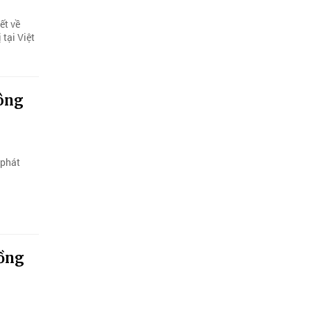
ết về
tại Việt
công
 phát
đồng