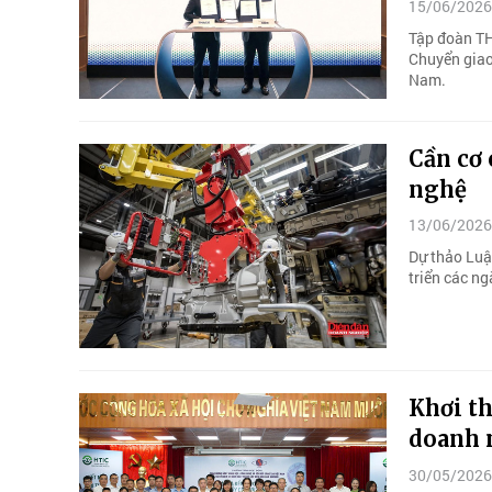
15/06/2026
Tập đoàn TH
Chuyển giao
Nam.
Cần cơ 
nghệ
13/06/2026
Dự thảo Luậ
triển các n
Khơi t
doanh 
30/05/2026