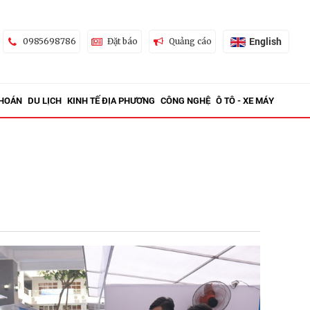
English
0985698786
Đặt báo
Quảng cáo
KHOÁN
DU LỊCH
KINH TẾ ĐỊA PHƯƠNG
CÔNG NGHỆ
Ô TÔ - XE MÁY