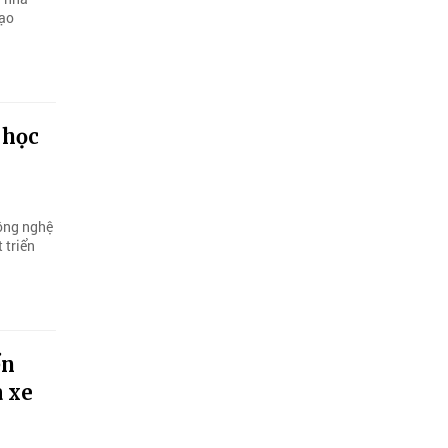
tạo
 học
công nghệ
 triển
ển
a xe