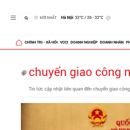
Hà Nội
32°C
/ 26 - 32°C
MỚI NHẤT
CHÍNH TRỊ - XÃ HỘI
VCCI
DOANH NGHIỆP
DOANH NHÂN
P
chuyển giao công 
Tin tức cập nhật liên quan đến chuyển giao côn