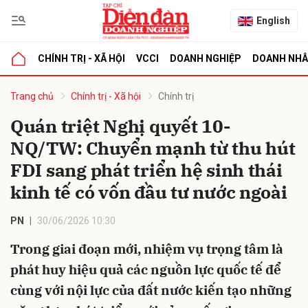
English
CHÍNH TRỊ - XÃ HỘI
VCCI
DOANH NGHIỆP
DOANH NH
bình luận
Trang chủ
Chính trị - Xã hội
Chính trị
Quán triệt Nghị quyết 10-
NQ/TW: Chuyển mạnh từ thu hút
FDI sang phát triển hệ sinh thái
kinh tế có vốn đầu tư nước ngoài
PN
30/06/2026 10:30
Hủy
G
Trong giai đoạn mới, nhiệm vụ trọng tâm là
phát huy hiệu quả các nguồn lực quốc tế để
cùng với nội lực của đất nước kiến tạo những