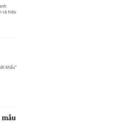
oanh
n và hiệu
uất khẩu”
h mẫu