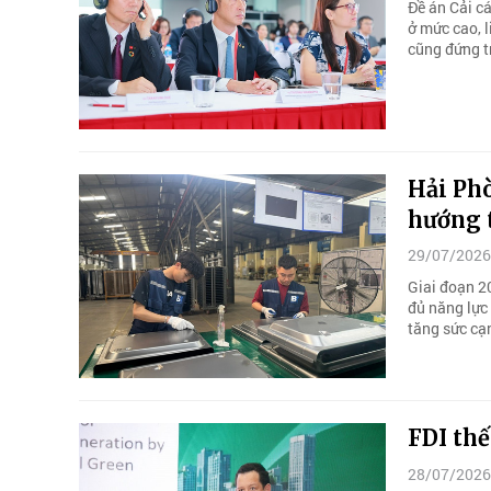
Đề án Cải cá
ở mức cao, 
cũng đứng t
Hải Phò
hướng 
29/07/2026
Giai đoạn 2
đủ năng lực 
tăng sức cạ
FDI thế
28/07/2026