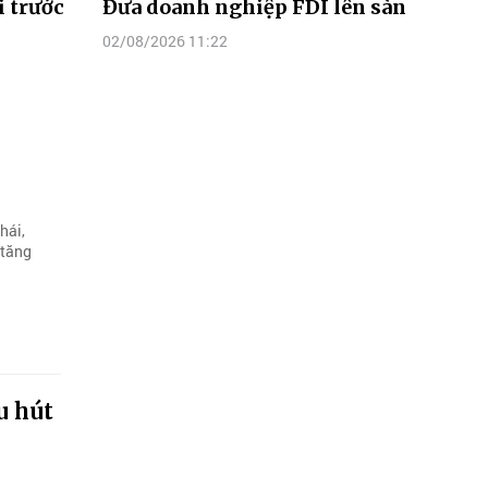
i trước
Đưa doanh nghiệp FDI lên sàn
02/08/2026 11:22
hái,
 tăng
u hút