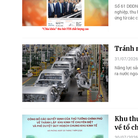
Số 61 DĐDN 
nghiệp, thu 
ứng từ các c
Tránh n
31/07/2026
Năng lực sả
ra nước ngo
Khu th
về tổ c
30/07/2026