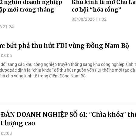
,2 nghìn doanh nghiệp
Khu kinh tế mở Chu La
ập mới trong tháng
cơ hội “hóa rồng”
03/08/2026 11:02
6 21:24
ực bứt phá thu hút FDI vùng Đông Nam Bộ
 08:06
 đổi sang các khu công nghiệp truyền thống sang khu công nghiệp sinh t
được xác định là “chìa khóa” để thu hút nguồn vốn FDI thế hệ mới tạo đà
phá cho vùng kinh tế trọng điểm Đông Nam Bộ.
 ĐÀN DOANH NGHIỆP SỐ 61: "Chìa khóa" th
t lượng cao
 03:08