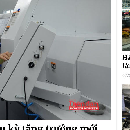
Hả
là
07/
hu kỳ tăng trưởng mới