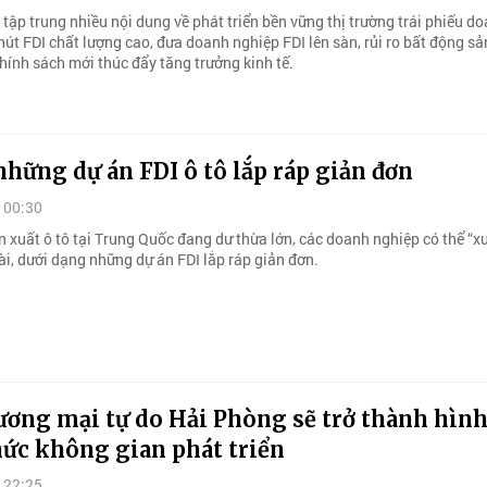
tập trung nhiều nội dung về phát triển bền vững thị trường trái phiếu d
hút FDI chất lượng cao, đưa doanh nghiệp FDI lên sàn, rủi ro bất động sả
hính sách mới thúc đẩy tăng trưởng kinh tế.
hững dự án FDI ô tô lắp ráp giản đơn
 00:30
n xuất ô tô tại Trung Quốc đang dư thừa lớn, các doanh nghiệp có thể “x
ài, dưới dạng những dự án FDI lắp ráp giản đơn.
ương mại tự do Hải Phòng sẽ trở thành hìn
hức không gian phát triển
 22:25