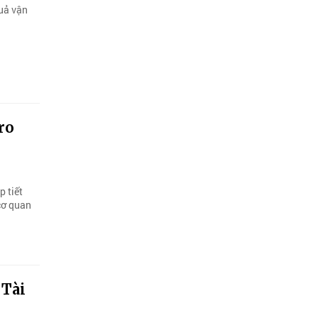
uả vận
ro
p tiết
cơ quan
 Tài