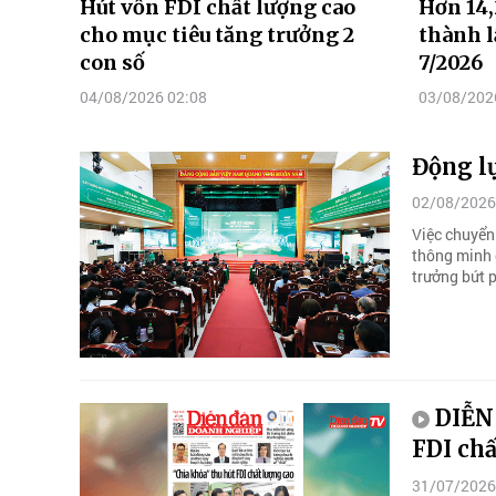
Hút vốn FDI chất lượng cao
Hơn 14
cho mục tiêu tăng trưởng 2
thành l
con số
7/2026
04/08/2026 02:08
03/08/202
Động l
02/08/2026
Việc chuyển
thông minh 
trưởng bứt 
DIỄN
FDI chấ
31/07/2026