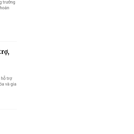
ng trưởng
khoán
rợ,
 hỗ trợ
óa và gia