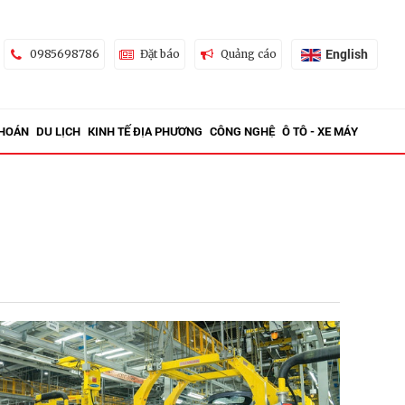
English
0985698786
Đặt báo
Quảng cáo
KHOÁN
DU LỊCH
KINH TẾ ĐỊA PHƯƠNG
CÔNG NGHỆ
Ô TÔ - XE MÁY