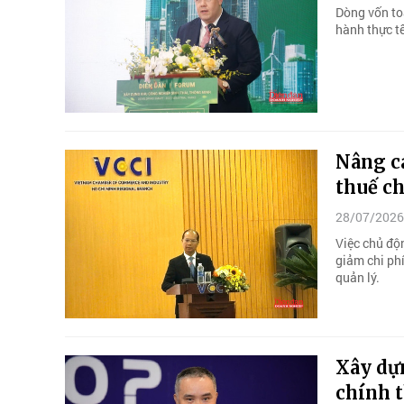
Dòng vốn to
hành thực t
Nâng ca
thuế c
28/07/2026
Việc chủ độ
giảm chi phí
quản lý.
Xây dự
chính 