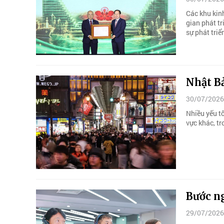
Các khu kin
gian phát tr
sự phát tri
Nhật Bả
30/07/2026
Nhiều yếu tố
vực khác, t
Bước n
29/07/2026