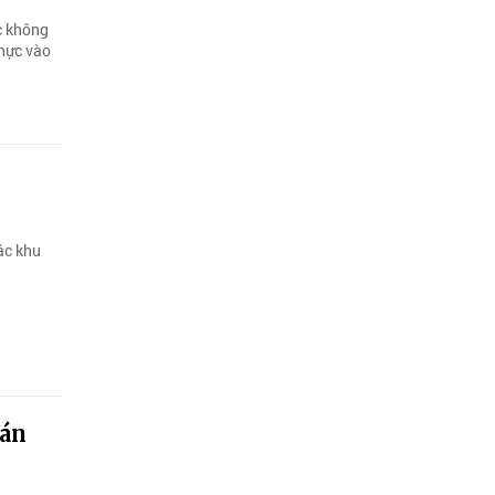
c không
thực vào
ác khu
oán