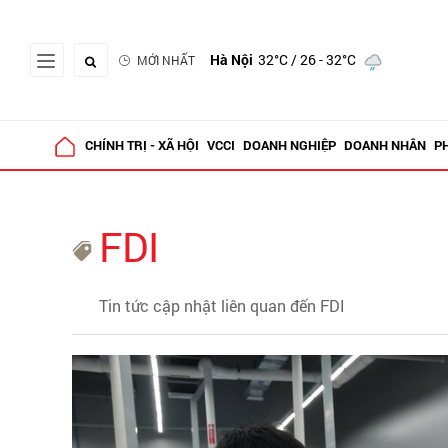
Hà Nội
32°C
/ 26 - 32°C
MỚI NHẤT
CHÍNH TRỊ - XÃ HỘI
VCCI
DOANH NGHIỆP
DOANH NHÂN
P
FDI
Tin tức cập nhật liên quan đến FDI