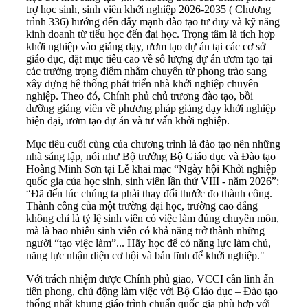
trợ học sinh, sinh viên khởi nghiệp 2026-2035 ( Chương
trình 336) hướng đến đẩy mạnh đào tạo tư duy và kỹ năng
kinh doanh từ tiểu học đến đại học. Trọng tâm là tích hợp
khởi nghiệp vào giảng dạy, ươm tạo dự án tại các cơ sở
giáo dục, đặt mục tiêu cao về số lượng dự án ươm tạo tại
các trường trọng điểm nhằm chuyển từ phong trào sang
xây dựng hệ thống phát triển nhà khởi nghiệp chuyên
nghiệp. Theo đó, Chính phủ chủ trương đào tạo, bồi
dưỡng giảng viên về phương pháp giảng dạy khởi nghiệp
hiện đại, ươm tạo dự án và tư vấn khởi nghiệp.
Mục tiêu cuối cùng của chương trình là đào tạo nên những
nhà sáng lập, nói như Bộ trưởng Bộ Giáo dục và Đào tạo
Hoàng Minh Sơn tại Lễ khai mạc “Ngày hội Khởi nghiệp
quốc gia của học sinh, sinh viên lần thứ VIII - năm 2026”:
“Đã đến lúc chúng ta phải thay đổi thước đo thành công.
Thành công của một trường đại học, trường cao đẳng
không chỉ là tỷ lệ sinh viên có việc làm đúng chuyên môn,
mà là bao nhiêu sinh viên có khả năng trở thành những
người “tạo việc làm”... Hãy học để có năng lực làm chủ,
năng lực nhận diện cơ hội và bản lĩnh để khởi nghiệp."
Với trách nhiệm được Chính phủ giao, VCCI cần lĩnh ấn
tiên phong, chủ động làm việc với Bộ Giáo dục – Đào tạo
thống nhất khung giáo trình chuẩn quốc gia phù hợp với