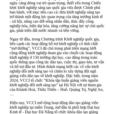
ngày càng đóng vai trò quan trọng, thiết yếu trong Chiến
lược khởi nghiệp sáng tạo quốc gia vừa được Chính phủ
ban hành, với mục tiêu cao cả: đưa khởi nghiệp sáng tạo
trở thành một động lực quan trọng của tăng trưởng kinh tế
- xã hội, nâng cao đời sống nhân dân, thúc đẩy công
nghiệp hóa, hiện đại hóa, tăng cường năng lực tự chủ quốc
gia, phát triển đất nước nhanh và bền vững.
Ngay từ đầu, trong Chương trình Khởi nghiệp quốc gia,
bên cạnh các hoạt động hỗ trợ khởi nghiệp có tính chất
“mở đường”, VCCI đã chú trọng phát triển mạng lưới
cộng đồng khởi nghiệp tham gia vào chuỗi các hoạt động
khởi nghiệp ở 150 trường đại học, cao đẳng trong toàn
quốc thông qua công tác đào tạo, cuộc thi, giao lưu, tư vấn
và hỗ trợ đầu tư. Hình thành mạng lưới các cố vấn khởi
nghiệp đổi mới sáng tạo và chăm lo xây dựng đội ngũ
giảng viên đào tạo về khởi nghiệp. Đặc biệt, trong năm
2024, VCCI tổ chức “Khóa tập huấn giảng viên nguồn
khởi nghiệp đổi mới sáng tạo” tại Hà Nội với sự tham gia
của Khánh Hoà, Thừa Thiên – Huế, Quảng Trị, Nghệ An,
…
Hiện nay, VCCI mở rộng hoạt động đào tạo giảng viên
khởi nghiệp tại miền Trung, mở đầu là phối hợp Đại học
Kinh tế - Đại học Đà Nẵng tổ chức khóa đào tạo giảng