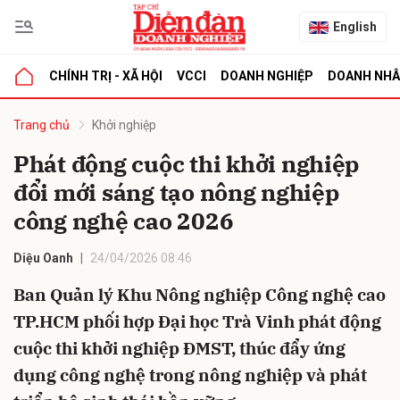
English
CHÍNH TRỊ - XÃ HỘI
VCCI
DOANH NGHIỆP
DOANH NH
bình luận
Trang chủ
Khởi nghiệp
Phát động cuộc thi khởi nghiệp
đổi mới sáng tạo nông nghiệp
công nghệ cao 2026
Diệu Oanh
24/04/2026 08:46
Ban Quản lý Khu Nông nghiệp Công nghệ cao
Hủy
G
TP.HCM phối hợp Đại học Trà Vinh phát động
cuộc thi khởi nghiệp ĐMST, thúc đẩy ứng
dụng công nghệ trong nông nghiệp và phát