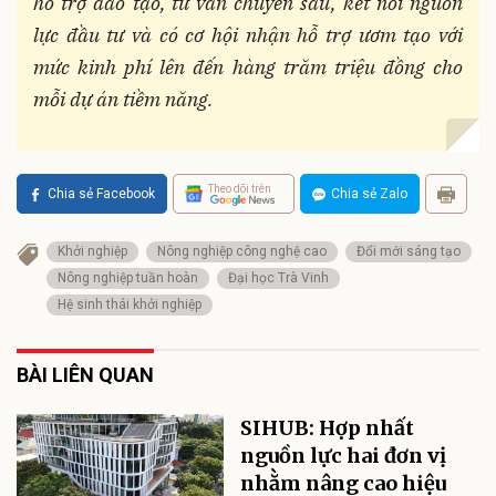
hỗ trợ đào tạo, tư vấn chuyên sâu, kết nối nguồn
lực đầu tư và có cơ hội nhận hỗ trợ ươm tạo với
mức kinh phí lên đến hàng trăm triệu đồng cho
mỗi dự án tiềm năng.
Theo dõi trên
Chia sẻ Facebook
Chia sẻ Zalo
Khởi nghiệp
Nông nghiệp công nghệ cao
Đổi mới sáng tạo
Nông nghiệp tuần hoàn
Đại học Trà Vinh
Hệ sinh thái khởi nghiệp
BÀI LIÊN QUAN
SIHUB: Hợp nhất
nguồn lực hai đơn vị
nhằm nâng cao hiệu