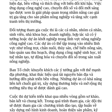
hiện đại, bền vững và thích ứng với biến đổi khí hậu. Việc
ứng dụng công nghệ cao, chuyển đổi số và đổi mới sáng
tạo được xem là giải pháp quan trọng nhằm nâng cao giá
trị gia tăng cho sản phẩm nông nghiệp và tăng sức cạnh
tranh trên thị trường.
Đối tượng tham gia cuộc thi là các cá nhân, nhóm cá nhân,
sinh viên, nhà khoa học, doanh nghiệp, hợp tác xã có ý
tưởng hoặc dự án khởi nghiệp trong lĩnh vực nông nghiệp
công nghệ cao. Các dự án có thể tập trung vào nhiều lĩnh
vực như trồng trọt, chăn nuôi, thủy sản, chế biến nông sản,
bảo quản sau thu hoạch, ứng dụng công nghệ sinh học, trí
tuệ nhân tạo, tự động hóa và chuyển đổi số trong sản xuất
nông nghiệp.
Ban Tổ chức khuyến khích các ý tưởng gắn với thế mạnh
địa phương, khai thác hiệu quả tài nguyên bản địa và
hướng đến phát triển bền vững. Những dự án có khả năng
liên kết chuỗi giá trị, xây dựng thương hiệu và mở rộng thị
trường tiêu thụ sẽ được đánh giá cao.
Cuộc thi dự kiến triển khai qua nhiều vòng gồm sơ khảo,
bán kết và chung kết. Trong quá trình tham gia, các đội thi
sẽ được tham gia các chương trình đào tạo, tập huấn về
xây dựng mô hình kinh doanh, hoàn thiện sản phẩm, kỹ