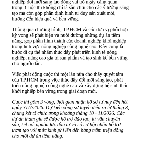
nghiệp đổi mới sáng tạo đóng vai trò ngày càng quan
trọng. Cuộc thi không chỉ là sân chơi cho các ý tưởng sáng
tạo mà còn góp phần định hình tư duy sản xuất mới,
hướng đến hiệu quả và bền vững.
Thông qua chương trình, TP.HCM và các đơn vị phối hợp
kỳ vọng sẽ phát hiện và nuôi dưỡng những dự án tiềm
năng, góp phần hình thành các doanh nghiệp khởi nghiệp
trong lĩnh vực nông nghiệp công nghệ cao. Đây cũng là
bước đi cụ thể nhằm thúc đẩy phát triển kinh tế nông
nghiệp, nâng cao giá trị sản phẩm và tạo sinh kế bền vững
cho người dân.
Việc phát động cuộc thi một lần nữa cho thấy quyết tâm
của TP.HCM trong việc thúc đẩy đổi mới sáng tạo, phát
triển nông nghiệp công nghệ cao và xây dựng hệ sinh thái
khởi nghiệp bền vững trong giai đoạn mới.
Cuộc thi gồm 3 vòng, thời gian nhận hồ sơ từ nay đến hết
ngày 31/7/2026. Dự kiến vòng sơ tuyển diễn ra từ tháng 8,
chung kết tổ chức trong khoảng tháng 10 - 11/2026. Các
dự án tham gia sẽ được hỗ trợ đào tạo, tư vấn chuyên
sâu, kết nối nguồn lực đầu tư và có cơ hội nhận hỗ trợ
ươm tạo với mức kinh phí lên đến hàng trăm triệu đồng
cho mỗi dự án tiềm năng.