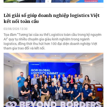
Lời giải số giúp doanh nghiệp logistics Việt
kết nối toàn cầu
03/08/2026 13:30
Tọa đàm "Tương lai của xu thế Logistics toàn cầu trong kỷ nguyên
AI" quy tụ nhiều chuyên gia giàu kinh nghiệm trong ngành
logistics, đồng thời thu hút hơn 100 đại diện doanh nghiệp Việt
tham gia trao đổi và kết nối.