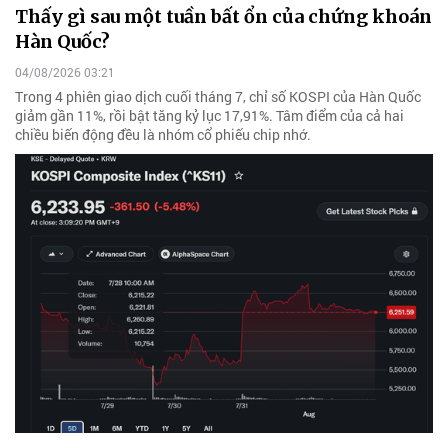
Thấy gì sau một tuần bất ổn của chứng khoán
Hàn Quốc?
04/08/2026 03:21
Trong 4 phiên giao dịch cuối tháng 7, chỉ số KOSPI của Hàn Quốc
giảm gần 11%, rồi bật tăng kỷ lục 17,91%. Tâm điểm của cả hai
chiều biến động đều là nhóm cổ phiếu chip nhớ.