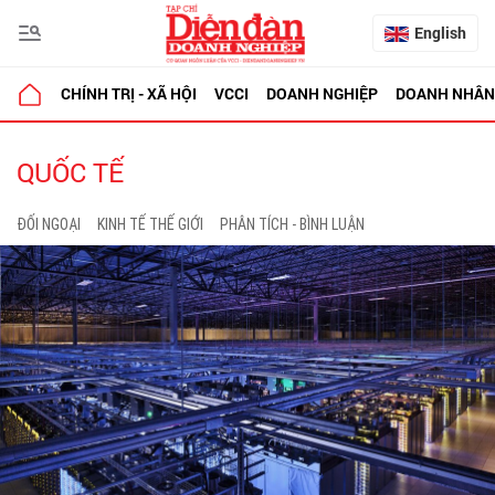
English
CHÍNH TRỊ - XÃ HỘI
VCCI
DOANH NGHIỆP
DOANH NHÂN
QUỐC TẾ
ĐỐI NGOẠI
KINH TẾ THẾ GIỚI
PHÂN TÍCH - BÌNH LUẬN