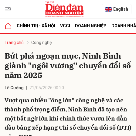
English
CHÍNH TRỊ - XÃ HỘI
VCCI
DOANH NGHIỆP
DOANH NH
bình luận
Trang chủ
Công nghệ
Bứt phá ngoạn mục, Ninh Bình
giành "ngôi vương" chuyển đổi số
năm 2025
Lê Cường
21/05/2026 00:20
Vượt qua nhiều "ông lớn" công nghệ và các
Hủy
G
thành phố trọng điểm, Ninh Bình đã tạo nên
một bất ngờ lớn khi chính thức vươn lên dẫn
đầu bảng xếp hạng Chỉ số chuyển đổi số (DTI)