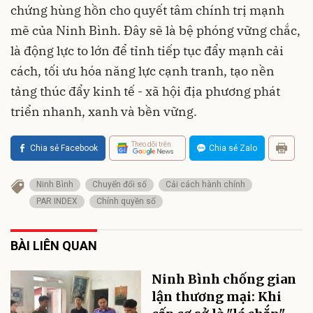
chứng hùng hồn cho quyết tâm chính trị mạnh
mẽ của Ninh Bình. Đây sẽ là bệ phóng vững chắc,
là động lực to lớn để tỉnh tiếp tục đẩy mạnh cải
cách, tối ưu hóa năng lực cạnh tranh, tạo nền
tảng thúc đẩy kinh tế - xã hội địa phương phát
triển nhanh, xanh và bền vững.
Theo dõi trên
Chia sẻ Facebook
Chia sẻ Zalo
Ninh Bình
Chuyển đổi số
Cải cách hành chính
PAR INDEX
Chính quyền số
BÀI LIÊN QUAN
Ninh Bình chống gian
lận thương mại: Khi