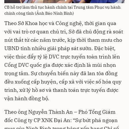
CB hỗ trợ làm thủ tục hành chính tại Trung tâm Phục vụ hành
chính công tỉnh (Ảnh Báo Ninh Bình)
Theo Sở Khoa học và Công nghệ, thời gian qua
với vai trò cơ quan chủ trì, Sở đã chủ động rà soát
nút thắt từ các năm trước, kịp thời tham mưu cho
UBND tỉnh nhiều giải pháp sát sườn. Đặc biệt,
việc thúc đẩy tỷ lệ DVC trực tuyến toàn trình lên
Cổng DVC quốc gia được xác định là mũi nhọn
trọng tâm. Sự chuyển biến này đã lan tỏa đồng
đều xuống cấp huyện, cấp xã với việc số hóa quy
trình, xử lý hồ sơ và thanh toán trực tuyến được
vận hành đồng bộ.
Theo ông Nguyễn Thành An – Phó Tổng Giám
đốc Công ty CP XNK Đại An: “Sự bứt phá ngoạn
mục của Ninh Bình trong bảng xếp hạng Chỉ số