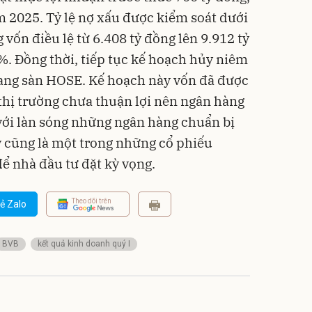
m 2025. Tỷ lệ nợ xấu được kiểm soát dưới
vốn điều lệ từ 6.408 tỷ đồng lên 9.912 tỷ
. Đồng thời, tiếp tục kế hoạch hủy niêm
ang sàn HOSE. Kế hoạch này vốn đã được
thị trường chưa thuận lợi nên ngân hàng
 với làn sóng những ngân hàng chuẩn bị
 cũng là một trong những cổ phiếu
ể nhà đầu tư đặt kỳ vọng.
Theo dõi trên
ẻ Zalo
BVB
kết quả kinh doanh quý I