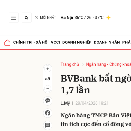
Hà Nội
36°C
/ 26 - 37°C
MỚI NHẤT
Gửi 
CHÍNH TRỊ - XÃ HỘI
VCCI
DOANH NGHIỆP
DOANH NHÂN
PHÁ
Trang chủ
Ngân hàng - Chứng kho
BVBank bất ngờ 
1,7 lần
L.Mỹ
28/04/2026 18:21
Ngân hàng TMCP Bản Việt
tin tích cực đến cổ đông v