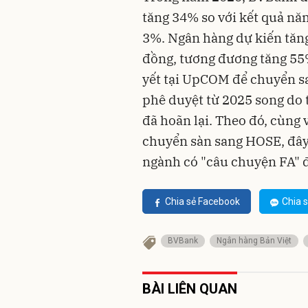
tăng 34% so với kết quả nă
3%. Ngân hàng dự kiến tăng 
đồng, tương đương tăng 55%
yết tại UpCOM để chuyển s
phê duyệt từ 2025 song do 
đã hoãn lại. Theo đó, cùng
chuyển sàn sang HOSE, đây
ngành có "câu chuyện FA" đ
Chia sẻ Facebook
Chia s
BVBank
Ngân hàng Bản Việt
BÀI LIÊN QUAN