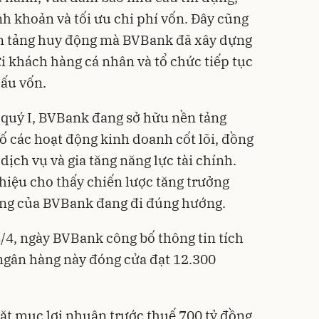
nh khoản và tối ưu chi phí vốn. Đây cũng
ền tảng huy động mà BVBank đã xây dựng
i khách hàng cá nhân và tổ chức tiếp tục
cấu vốn.
 quý I, BVBank đang sở hữu nền tảng
cố các hoạt động kinh doanh cốt lõi, đồng
ịch vụ và gia tăng năng lực tài chính.
 hiệu cho thấy chiến lược tăng trưởng
vững của BVBank đang đi đúng hướng.
8/4, ngày BVBank công bố thông tin tích
ngân hàng này đóng cửa đạt 12.300
t mục lợi nhuận trước thuế 700 tỷ đồng,