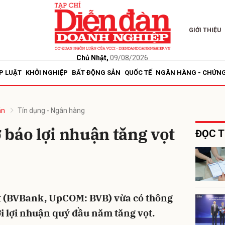
GIỚI THIỆU
bình luận
Chủ Nhật,
09/08/2026
P LUẬT
KHỞI NGHIỆP
BẤT ĐỘNG SẢN
QUỐC TẾ
NGÂN HÀNG - CHỨN
án
Tín dụng - Ngân hàng
báo lợi nhuận tăng vọt
ĐỌC T
Hủy
G
 (BVBank, UpCOM: BVB) vừa có thông
ới lợi nhuận quý đầu năm tăng vọt.