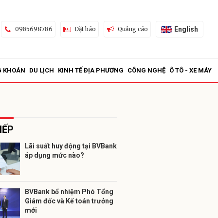
English
0985698786
Đặt báo
Quảng cáo
G KHOÁN
DU LỊCH
KINH TẾ ĐỊA PHƯƠNG
CÔNG NGHỆ
Ô TÔ - XE MÁY
IẾP
Lãi suất huy động tại BVBank
áp dụng mức nào?
ửi
BVBank bổ nhiệm Phó Tổng
Giám đốc và Kế toán trưởng
mới