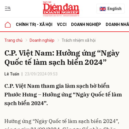
English
CHÍNH TRỊ - XÃ HỘI
VCCI
DOANH NGHIỆP
DOANH NH
bình luận
Trang chủ
Doanh nghiệp
Trách nhiệm xã hội
C.P. Việt Nam: Hưởng ứng “Ngày
Quốc tế làm sạch biển 2024”
Lê Tuấn
23/09/2024 09:53
C.P. Việt Nam tham gia làm sạch bờ biển
Phước Hưng – Hưởng ứng “Ngày Quốc tế làm
Hủy
G
sạch biển 2024”.
Hưởng ứng “Ngày Quốc tế làm sạch biển 2024”,