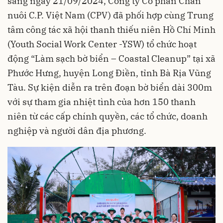
sáng ngày 21/09/2024, Công ty Cổ phần Chăn
nuôi C.P. Việt Nam (CPV) đã phối hợp cùng Trung
tâm công tác xã hội thanh thiếu niên Hồ Chí Minh
(Youth Social Work Center -YSW) tổ chức hoạt
động “Làm sạch bờ biển – Coastal Cleanup” tại xã
Phước Hưng, huyện Long Điền, tỉnh Bà Rịa Vũng
Tàu. Sự kiện diễn ra trên đoạn bờ biển dài 300m
với sự tham gia nhiệt tình của hơn 150 thanh
niên từ các cấp chính quyền, các tổ chức, doanh
nghiệp và người dân địa phương.