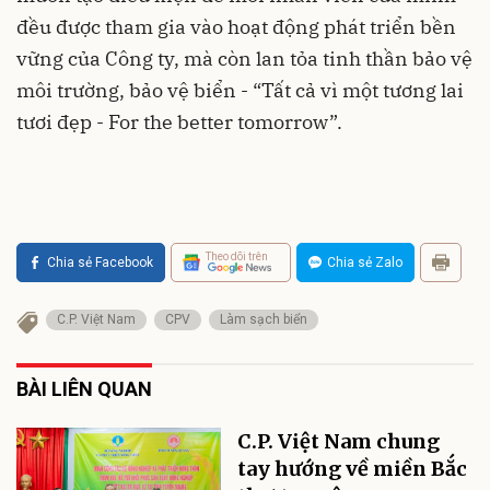
đều được tham gia vào hoạt động phát triển bền
vững của Công ty, mà còn lan tỏa tinh thần bảo vệ
môi trường, bảo vệ biển - “Tất cả vì một tương lai
tươi đẹp - For the better tomorrow”.
Theo dõi trên
Chia sẻ Facebook
Chia sẻ Zalo
C.P. Việt Nam
CPV
Làm sạch biển
BÀI LIÊN QUAN
C.P. Việt Nam chung
tay hướng về miền Bắc