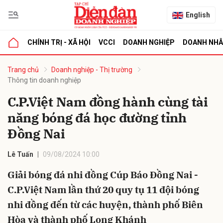
English
CHÍNH TRỊ - XÃ HỘI
VCCI
DOANH NGHIỆP
DOANH NH
bình luận
Trang chủ
Doanh nghiệp - Thị trường
Thông tin doanh nghiệp
C.P.Việt Nam đồng hành cùng tài
năng bóng đá học đường tỉnh
Đồng Nai
Lê Tuấn
09/08/2024 10:00
Hủy
G
Giải bóng đá nhi đồng Cúp Báo Đồng Nai -
C.P.Việt Nam lần thứ 20 quy tụ 11 đội bóng
nhi đồng đến từ các huyện, thành phố Biên
Hòa và thành phố Long Khánh