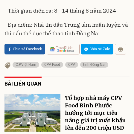
- Thời gian diễn ra: 8 - 14 tháng 8 năm 2024
- Địa điểm: Nhà thi đấu Trung tâm huấn luyện và
thi đấu thể dục thể thao tỉnh Đồng Nai
Theo dõi trên
Chia sẻ Facebook
Chia sẻ Zalo
C.P.Việt Nam
CPV Food
CPV
tỉnh Đồng Nai
BÀI LIÊN QUAN
Tổ hợp nhà máy CPV
Food Bình Phước
hướng tới mục tiêu
nâng giá trị xuất khẩu
lên đến 200 triệu USD