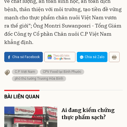
về chất lượng, an toàn sinh học, an toàn dịch
bệnh, thân thiện với môi trường, tạo tiền đề vững
mạnh cho thực phẩm chăn nuôi Việt Nam vươn
ra thế giới”; Ông Montri Suwanposri - Tổng Giám
đốc Công ty Cổ phần Chăn nuôi C.P Việt Nam
khẳng định.
Theo dõi trên
Chia sẻ Facebook
Chia sẻ Zalo
C.P. Việt Nam
CPV Food tại Bình Phước
phó thủ tướng Trương Hòa Bình
BÀI LIÊN QUAN
Ai đang kiểm chứng
thực phẩm sạch?