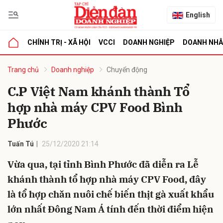
English
CHÍNH TRỊ - XÃ HỘI
VCCI
DOANH NGHIỆP
DOANH NH
bình luận
Trang chủ
Doanh nghiệp
Chuyển động
C.P Việt Nam khánh thành Tổ
hợp nhà máy CPV Food Bình
Phước
Tuấn Tú
25/12/2020 21:14
Vừa qua, tại tỉnh Bình Phước đã diễn ra Lễ
Hủy
G
khánh thành tổ hợp nhà máy CPV Food, đây
là tổ hợp chăn nuôi chế biến thịt gà xuất khẩu
lớn nhất Đông Nam Á tính đến thời điểm hiện