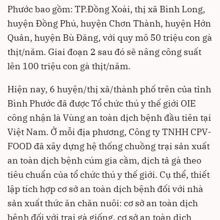
Phước bao gồm: TP.Đồng Xoài, thị xã Bình Long,
huyện Đồng Phú, huyện Chơn Thành, huyện Hớn
Quản, huyện Bù Đăng, với quy mô 50 triệu con gà
thịt/năm. Giai đoạn 2 sau đó sẽ nâng công suất
lên 100 triệu con gà thịt/năm.
Hiện nay, 6 huyện/thị xã/thành phố trên của tỉnh
Bình Phước đã được Tổ chức thú y thế giới OIE
công nhận là Vùng an toàn dịch bệnh đầu tiên tại
Việt Nam. Ở mỗi địa phương, Công ty TNHH CPV-
FOOD đã xây dựng hệ thống chuồng trại sản xuất
an toàn dịch bệnh cúm gia cầm, dịch tả gà theo
tiêu chuẩn của tổ chức thú y thế giới. Cụ thể, thiết
lập tích hợp cơ sở an toàn dịch bệnh đối với nhà
sản xuất thức ăn chăn nuôi: cơ sở an toàn dịch
bệnh đối với trại gà giống, cơ sở an toàn dịch