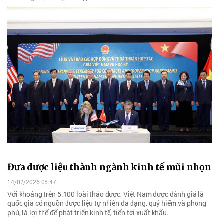
Đưa dược liệu thành ngành kinh tế mũi nhọn
14/02/2026 05:47
Với khoảng trên 5.100 loài thảo dược, Việt Nam được đánh giá là
quốc gia có nguồn dược liệu tự nhiên đa dạng, quý hiếm và phong
phú, là lợi thế để phát triển kinh tế, tiến tới xuất khẩu.