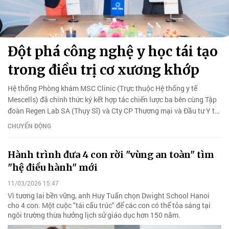
Đột phá công nghệ y học tái tạo
trong điều trị cơ xương khớp
Hệ thống Phòng khám MSC Clinic (Trực thuộc Hệ thống y tế
Mescells) đã chính thức ký kết hợp tác chiến lược ba bên cùng Tập
đoàn Regen Lab SA (Thụy Sĩ) và Cty CP Thương mại và Đầu tư Y tế
Haliphar.
CHUYỂN ĐỘNG
Hành trình đưa 4 con rời "vùng an toàn" tìm
"hệ điều hành" mới
11/03/2026 15:47
Vì tương lai bền vững, anh Huy Tuấn chọn Dwight School Hanoi
cho 4 con. Một cuộc "tái cấu trúc" để các con có thể tỏa sáng tại
ngôi trường thừa hưởng lịch sử giáo dục hơn 150 năm.