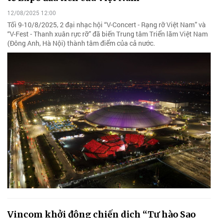
12/08/2025 12:00
Tối 9-10/8/2025, 2 đại nhạc hội “V-Concert - Rạng rỡ Việt Nam” và
“V-Fest - Thanh xuân rực rỡ” đã biến Trung tâm Triển lãm Việt Nam
(Đông Anh, Hà Nội) thành tâm điểm của cả nước.
Vincom khởi động chiến dịch “Tự hào Sao