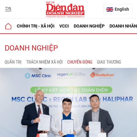
English
CHÍNH TRỊ - XÃ HỘI
VCCI
DOANH NGHIỆP
DOANH NHÂN
DOANH NGHIỆP
QUẢN TRỊ
TRÁCH NHIỆM XÃ HỘI
CHUYỂN ĐỘNG
GIAO THƯƠNG