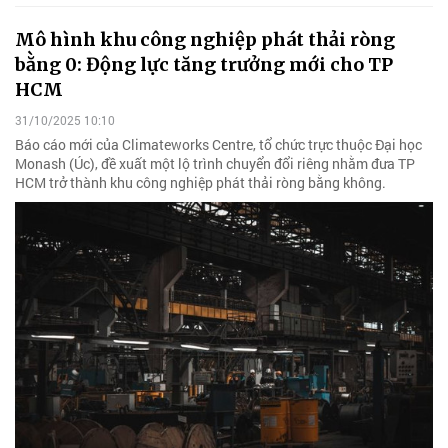
Mô hình khu công nghiệp phát thải ròng
bằng 0: Động lực tăng trưởng mới cho TP
HCM
31/10/2025 10:10
Báo cáo mới của Climateworks Centre, tổ chức trực thuộc Đại học
Monash (Úc), đề xuất một lộ trình chuyển đổi riêng nhằm đưa TP
HCM trở thành khu công nghiệp phát thải ròng bằng không.