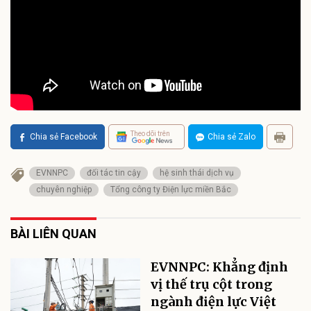
Theo dõi trên
Chia sẻ Facebook
Chia sẻ Zalo
EVNNPC
đối tác tin cậy
hệ sinh thái dịch vụ
chuyên nghiệp
Tổng công ty Điện lực miền Bắc
BÀI LIÊN QUAN
EVNNPC: Khẳng định
vị thế trụ cột trong
ngành điện lực Việt