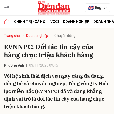
English
CHÍNH TRỊ - XÃ HỘI
VCCI
DOANH NGHIỆP
DOANH NH
bình luận
Trang chủ
Doanh nghiệp
Chuyển động
EVNNPC: Đối tác tin cậy của
hàng chục triệu khách hàng
Phương Anh
03/11/2025 09:45
Với hệ sinh thái dịch vụ ngày càng đa dạng,
đồng bộ và chuyên nghiệp, Tổng công ty Điện
Hủy
G
lực miền Bắc (EVNNPC) đã và đang khẳng
định vai trò là đối tác tin cậy của hàng chục
triệu khách hàng.