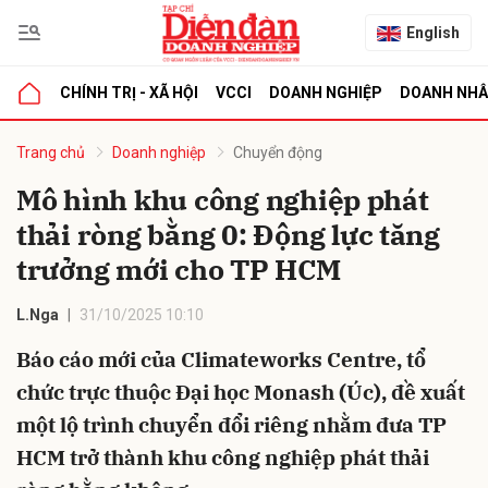
English
CHÍNH TRỊ - XÃ HỘI
VCCI
DOANH NGHIỆP
DOANH NH
bình luận
Trang chủ
Doanh nghiệp
Chuyển động
Mô hình khu công nghiệp phát
thải ròng bằng 0: Động lực tăng
trưởng mới cho TP HCM
L.Nga
31/10/2025 10:10
Báo cáo mới của Climateworks Centre, tổ
Hủy
G
chức trực thuộc Đại học Monash (Úc), đề xuất
một lộ trình chuyển đổi riêng nhằm đưa TP
HCM trở thành khu công nghiệp phát thải