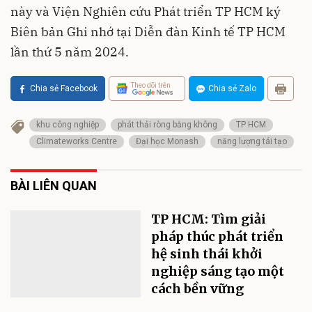
này và Viện Nghiên cứu Phát triển TP HCM ký
Biên bản Ghi nhớ tại Diễn đàn Kinh tế TP HCM
lần thứ 5 năm 2024.
Theo dõi trên
Chia sẻ Facebook
Chia sẻ Zalo
khu công nghiệp
phát thải ròng bằng không
TP HCM
Climateworks Centre
Đại học Monash
năng lượng tái tạo
BÀI LIÊN QUAN
TP HCM: Tìm giải
pháp thúc phát triển
hệ sinh thái khởi
nghiệp sáng tạo một
cách bền vững