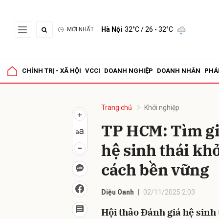
Hà Nội
32°C
/ 26 - 32°C
MỚI NHẤT
Gửi 
CHÍNH TRỊ - XÃ HỘI
VCCI
DOANH NGHIỆP
DOANH NHÂN
PHÁ
Trang chủ
Khởi nghiệp
TP HCM: Tìm giả
hệ sinh thái kh
cách bền vững
Diệu Oanh
02/11/2025 2:03
Hội thảo Đánh giá hệ sinh