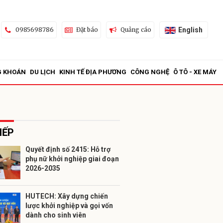
English
0985698786
Đặt báo
Quảng cáo
G KHOÁN
DU LỊCH
KINH TẾ ĐỊA PHƯƠNG
CÔNG NGHỆ
Ô TÔ - XE MÁY
IẾP
Quyết định số 2415: Hỗ trợ
phụ nữ khởi nghiệp giai đoạn
ửi
2026-2035
HUTECH: Xây dựng chiến
lược khởi nghiệp và gọi vốn
dành cho sinh viên