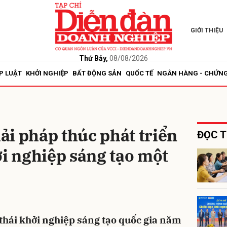
GIỚI THIỆU
bình luận
Thứ Bảy,
08/08/2026
P LUẬT
KHỞI NGHIỆP
BẤT ĐỘNG SẢN
QUỐC TẾ
NGÂN HÀNG - CHỨN
i pháp thúc phát triển
ĐỌC T
ởi nghiệp sáng tạo một
Hủy
G
 thái khởi nghiệp sáng tạo quốc gia năm