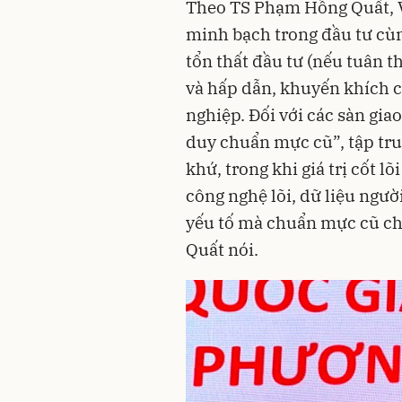
Theo TS Phạm Hồng Quất, Việ
minh bạch trong đầu tư cù
tổn thất đầu tư (nếu tuân t
và hấp dẫn, khuyến khích 
nghiệp. Đối với các sàn gia
duy chuẩn mực cũ”, tập tru
khứ, trong khi giá trị cốt lõi
công nghệ lõi, dữ liệu ngườ
yếu tố mà chuẩn mực cũ ch
Quất nói.