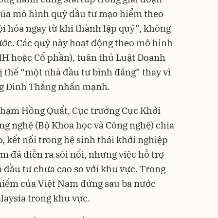
ủa mô hình quỹ đầu tư mạo hiểm theo
ội hóa ngay từ khi thành lập quỹ”, không
ớc. Các quỹ này hoạt động theo mô hình
H hoặc Cổ phần), tuân thủ Luật Doanh
ị thế “một nhà đầu tư bình đẳng” thay vì
ng Đình Thắng nhấn mạnh.
 Phạm Hồng Quất, Cục trưởng Cục Khởi
ng nghệ (Bộ Khoa học và Công nghệ) chia
o, kết nối trong hệ sinh thái khởi nghiệp
am đã diễn ra sôi nổi, nhưng việc hỗ trợ
ả đầu tư chưa cao so với khu vực. Trong
 hiểm của Việt Nam đứng sau ba nước
laysia trong khu vực.