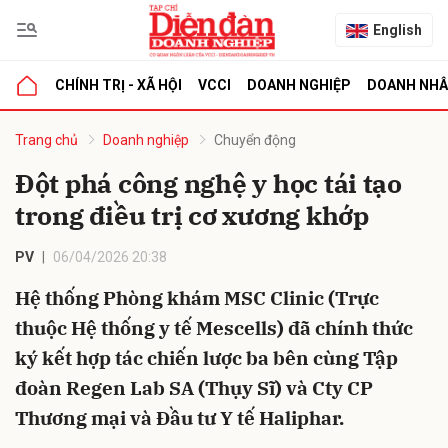
English
CHÍNH TRỊ - XÃ HỘI
VCCI
DOANH NGHIỆP
DOANH NH
bình luận
Trang chủ
Doanh nghiệp
Chuyển động
Đột phá công nghệ y học tái tạo
trong điều trị cơ xương khớp
PV
06/04/2026 20:38
Hệ thống Phòng khám MSC Clinic (Trực
thuộc Hệ thống y tế Mescells) đã chính thức
Hủy
G
ký kết hợp tác chiến lược ba bên cùng Tập
đoàn Regen Lab SA (Thụy Sĩ) và Cty CP
Thương mại và Đầu tư Y tế Haliphar.