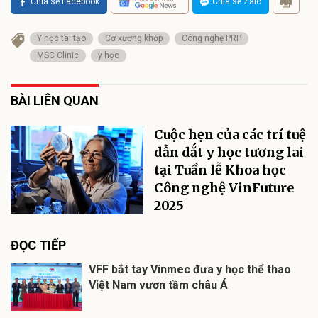
Chia sẻ Facebook
Chia sẻ Zalo
Y học tái tạo
Cơ xương khớp
Công nghệ PRP
MSC Clinic
y học
BÀI LIÊN QUAN
Cuộc hẹn của các trí tuệ
dẫn dắt y học tương lai
tại Tuần lễ Khoa học
Công nghệ VinFuture
2025
ĐỌC TIẾP
VFF bắt tay Vinmec đưa y học thể thao
Việt Nam vươn tầm châu Á