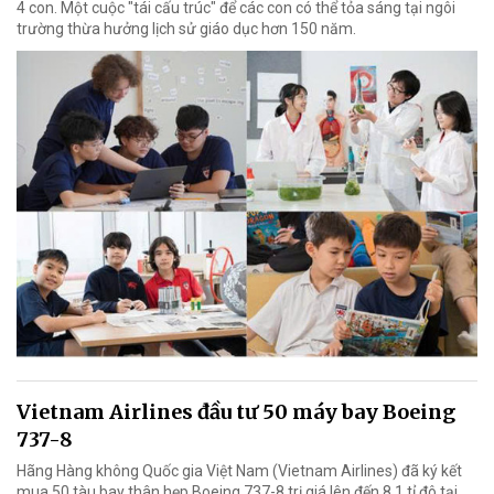
4 con. Một cuộc "tái cấu trúc" để các con có thể tỏa sáng tại ngôi
trường thừa hưởng lịch sử giáo dục hơn 150 năm.
Vietnam Airlines đầu tư 50 máy bay Boeing
737-8
Hãng Hàng không Quốc gia Việt Nam (Vietnam Airlines) đã ký kết
mua 50 tàu bay thân hẹp Boeing 737-8 trị giá lên đến 8,1 tỉ đô tại