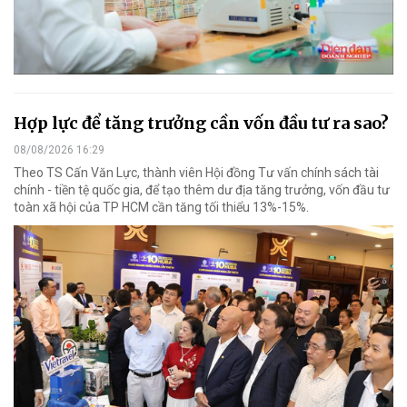
Hợp lực để tăng trưởng cần vốn đầu tư ra sao?
08/08/2026 16:29
Theo TS Cấn Văn Lực, thành viên Hội đồng Tư vấn chính sách tài
chính - tiền tệ quốc gia, để tạo thêm dư địa tăng trưởng, vốn đầu tư
toàn xã hội của TP HCM cần tăng tối thiểu 13%-15%.