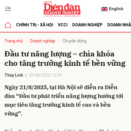
English
CHÍNH TRỊ - XÃ HỘI
VCCI
DOANH NGHIỆP
DOANH NH
bình luận
Trang chủ
Doanh nghiệp
Chuyển động
Đầu tư năng lượng – chìa khóa
cho tăng trưởng kinh tế bền vững
Thùy Linh
20/08/2025 12:50
Ngày 21/8/2025, tại Hà Nội sẽ diễn ra Diễn
đàn “Đầu tư phát triển năng lượng hướng tới
Hủy
G
mục tiêu tăng trưởng kinh tế cao và bền
vững”.