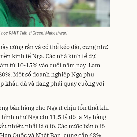
ai học RMIT Tiến sĩ Greeni Maheshwari
này cứng rắn và có thể kéo dài, cũng như
nền kinh tế Nga. Các nhà kinh tế dự
iảm từ 10-15% vào cuối năm nay. Lạm
 20%. Một số doanh nghiệp Nga phụ
ập khẩu đã và đang phải quay cuồng với
ng bán hàng cho Nga ít chịu tổn thất khi
n hình như Nga chi 11,5 tỷ đô la Mỹ hàng
 nhiều nhất là ô tô. Các nước bán ô tô
, Hàn Quốc và Nhật Bản, cung cấp 63%