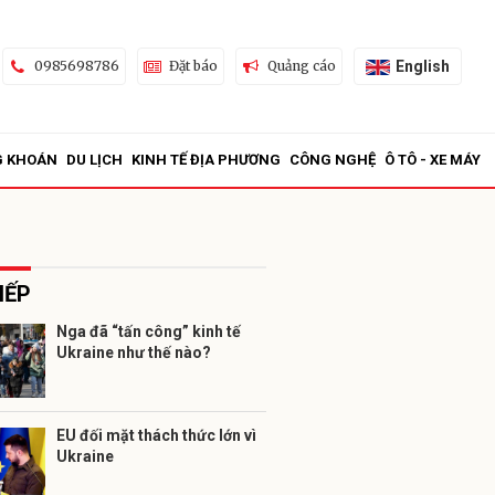
English
0985698786
Đặt báo
Quảng cáo
G KHOÁN
DU LỊCH
KINH TẾ ĐỊA PHƯƠNG
CÔNG NGHỆ
Ô TÔ - XE MÁY
IẾP
Nga đã “tấn công” kinh tế
Ukraine như thế nào?
ửi
EU đối mặt thách thức lớn vì
Ukraine