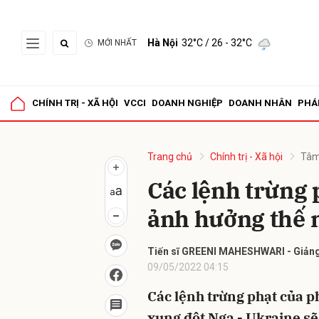
Hà Nội
32°C
/ 26 - 32°C
MỚI NHẤT
Gửi 
CHÍNH TRỊ - XÃ HỘI
VCCI
DOANH NGHIỆP
DOANH NHÂN
PHÁ
Trang chủ
Chính trị - Xã hội
Tâm
Các lệnh trừng
ảnh hưởng thế 
Tiến sĩ GREENI MAHESHWARI - Giảng 
09/05/2022 04:15
Các lệnh trừng phạt của p
xung đột Nga - Ukraine sẽ