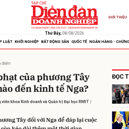
GIỚI THIỆU
bình luận
Thứ Bảy,
08/08/2026
P LUẬT
KHỞI NGHIỆP
BẤT ĐỘNG SẢN
QUỐC TẾ
NGÂN HÀNG - CHỨN
 điểm
 phạt của phương Tây
ĐỌC T
nào đến kinh tế Nga?
Hủy
G
viên khoa Kinh doanh và Quản trị Đại học RMIT
hương Tây đối với Nga để đáp lại cuộc
 còn kéo dài thêm một thời gian.