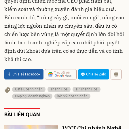
quyết định chiến lược mà CEO phải nắm bắt,
kiểm soát và thường xuyên đánh giá hiệu quả.
Bên cạnh đó, “trồng cây gì, nuôi con gì”, nâng cao
năng lực nguồn nhân sự chuyên sâu, đầu tư có
chiến lược bền vững là một quyết định lớn đòi hỏi
lãnh đạo doanh nghiệp cấp cao nhất phải quyết
định dứt khoát dựa trên cơ sở thực tiễn và có tính
khả thi cao.
Theo dõi trên
Chia sẻ Facebook
Chia sẻ Zalo
Café Doanh nhân
Thanh Hóa
TP Thanh Hoá
Hiệp hội doanh nghiệp
kết nối doanh nhân
BÀI LIÊN QUAN
VCCI Chi nhánh Nghệ