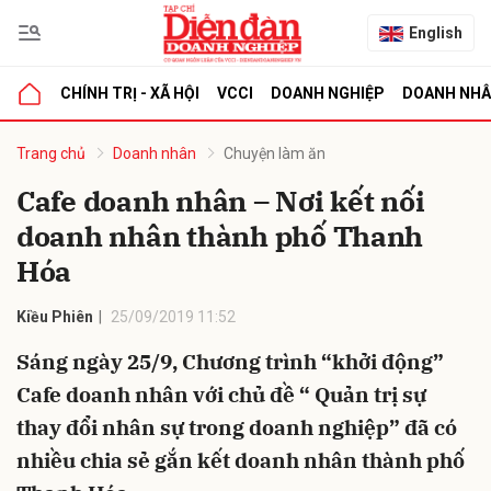
English
CHÍNH TRỊ - XÃ HỘI
VCCI
DOANH NGHIỆP
DOANH NH
bình luận
Trang chủ
Doanh nhân
Chuyện làm ăn
Cafe doanh nhân – Nơi kết nối
doanh nhân thành phố Thanh
Hóa
Kiều Phiên
25/09/2019 11:52
Sáng ngày 25/9, Chương trình “khởi động”
Hủy
G
Cafe doanh nhân với chủ đề “ Quản trị sự
thay đổi nhân sự trong doanh nghiệp” đã có
nhiều chia sẻ gắn kết doanh nhân thành phố