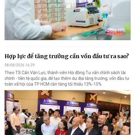
Hợp lực để tăng trưởng cần vốn đầu tư ra sao?
08/08/2026 16:29
Theo TS Cấn Văn Lực, thành viên Hội đồng Tư vấn chính sách tài
chính - tiền tệ quốc gia, để tạo thêm dư địa tăng trưởng, vốn đầu tư
toàn xã hội của TP HCM cần tăng tối thiểu 13%-15%.