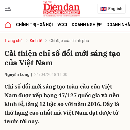
English
CHÍNH TRỊ - XÃ HỘI
VCCI
DOANH NGHIỆP
DOANH NH
bình luận
Trang chủ
Kinh tế
Chỉ đạo của chính phủ
Cải thiện chỉ số đổi mới sáng tạo
của Việt Nam
Nguyễn Long
24/04/2018 11:00
Chỉ số đổi mới sáng tạo toàn cầu của Việt
Nam được xếp hạng 47/127 quốc gia và nền
Hủy
G
kinh tế, tăng 12 bậc so với năm 2016. Đây là
thứ hạng cao nhất mà Việt Nam đạt được từ
trước tới nay.