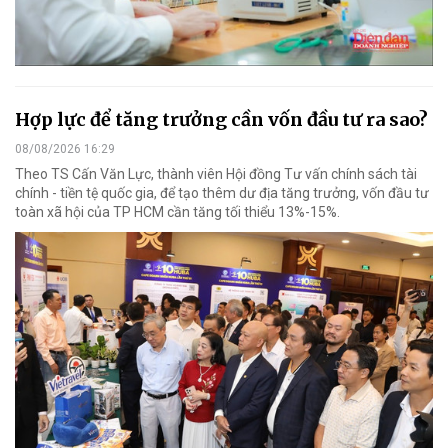
Hợp lực để tăng trưởng cần vốn đầu tư ra sao?
08/08/2026 16:29
Theo TS Cấn Văn Lực, thành viên Hội đồng Tư vấn chính sách tài
chính - tiền tệ quốc gia, để tạo thêm dư địa tăng trưởng, vốn đầu tư
toàn xã hội của TP HCM cần tăng tối thiểu 13%-15%.