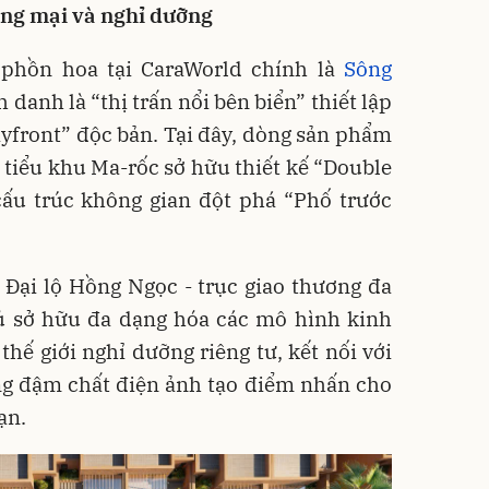
ng mại và nghỉ dưỡng
phồn hoa tại CaraWorld chính là
Sông
danh là “thị trấn nổi bên biển” thiết lập
Bayfront” độc bản. Tại đây, dòng sản phẩm
tiểu khu Ma-rốc sở hữu thiết kế “Double
cấu trúc không gian đột phá “Phố trước
 Đại lộ Hồng Ngọc - trục giao thương đa
hủ sở hữu đa dạng hóa các mô hình kinh
hế giới nghỉ dưỡng riêng tư, kết nối với
g đậm chất điện ảnh tạo điểm nhấn cho
ạn.