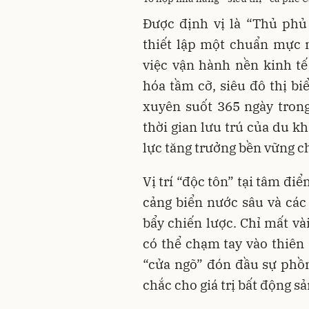
Được định vị là “Thủ phủ 
thiết lập một chuẩn mực 
việc vận hành nền kinh tế
hóa tầm cỡ, siêu đô thị b
xuyên suốt 365 ngày tron
thời gian lưu trú của du k
lực tăng trưởng bền vững c
Vị trí “độc tôn” tại tâm đi
cảng biển nước sâu và các
bẩy chiến lược. Chỉ mất và
có thể chạm tay vào thiên 
“cửa ngõ” đón đầu sự phồn
chắc cho giá trị bất động sả