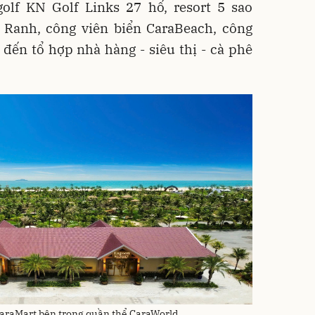
golf KN Golf Links 27 hố, resort 5 sao
anh, công viên biển CaraBeach, công
đến tổ hợp nhà hàng - siêu thị - cà phê
 CaraMart bên trong quần thể CaraWorld