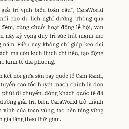
giải trí vịnh biển toàn cầu”, CaraWorld
mới cho du lịch nghỉ dưỡng. Thông qua
 đêm, cùng chuỗi hoạt động lễ hội, văn
iển này kỳ vọng duy trì sức hút mạnh mẽ
g năm. Điều này không chỉ giúp kéo dài
hách mà còn kích thích chi tiêu, tạo động
ho kinh tế địa phương.
ểm kết nối giữa sân bay quốc tế Cam Ranh,
 tuyến cao tốc huyết mạch chính là đòn
i phút di chuyển, dòng khách quốc tế đã
đường giải trí, biến CaraWorld trở thành
 vinh của toàn vùng, tạo nền tảng vững
n gia tăng theo thời gian.