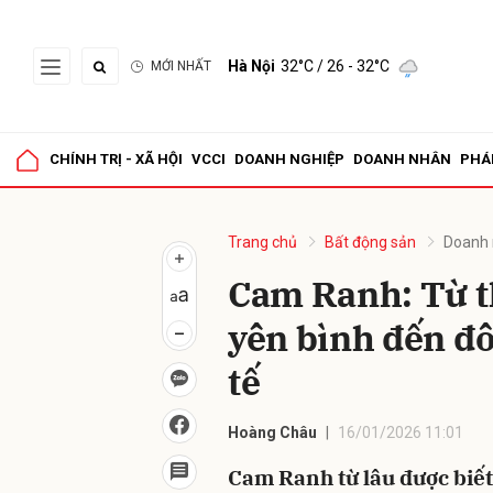
Hà Nội
32°C
/ 26 - 32°C
MỚI NHẤT
Gửi 
CHÍNH TRỊ - XÃ HỘI
VCCI
DOANH NGHIỆP
DOANH NHÂN
PHÁ
Trang chủ
Bất động sản
Doanh 
Cam Ranh: Từ t
yên bình đến đô
tế
Hoàng Châu
16/01/2026 11:01
Cam Ranh từ lâu được biết