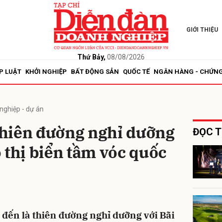
GIỚI THIỆU
bình luận
Thứ Bảy,
08/08/2026
P LUẬT
KHỞI NGHIỆP
BẤT ĐỘNG SẢN
QUỐC TẾ
NGÂN HÀNG - CHỨN
nghiệp - dự án
hiên đường nghỉ dưỡng
ĐỌC T
 thị biển tầm vóc quốc
Hủy
G
 đến là thiên đường nghỉ dưỡng với Bãi