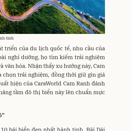
ành tinh
t triển của du lịch quốc tế, nhu cầu của
oài nghỉ dưỡng, họ tìm kiếm trải nghiệm
 và văn hóa. Nhận thấy xu hướng này, Cam
chọn trải nghiệm, đồng thời giữ gìn giá
 xuất hiện của CaraWorld Cam Ranh đánh
 nâng tầm đô thị biển này lên chuẩn mực
ô”
10 bãi biển đẹp nhất hành tinh, Bãi Dài