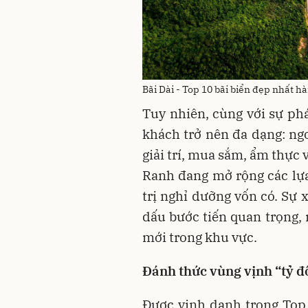
Bãi Dài - Top 10 bãi biển đẹp nhất h
Tuy nhiên, cùng với sự phá
khách trở nên đa dạng: ng
giải trí, mua sắm, ẩm thực
Ranh đang mở rộng các lựa 
trị nghỉ dưỡng vốn có. Sự
dấu bước tiến quan trọng,
mới trong khu vực.
Đánh thức vùng vịnh “tỷ đ
Được vinh danh trong Top 