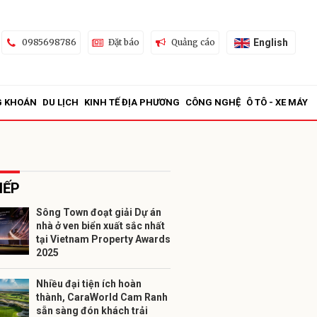
English
0985698786
Đặt báo
Quảng cáo
G KHOÁN
DU LỊCH
KINH TẾ ĐỊA PHƯƠNG
CÔNG NGHỆ
Ô TÔ - XE MÁY
IẾP
Sông Town đoạt giải Dự án
nhà ở ven biển xuất sắc nhất
ửi
tại Vietnam Property Awards
2025
Nhiều đại tiện ích hoàn
thành, CaraWorld Cam Ranh
sẵn sàng đón khách trải