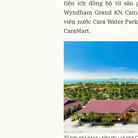
tiện ích đồng bộ từ sân 
Wyndham Grand KN Cam R
viên nước Cara Water Park 
CaraMart.
Tổ hợp nhà hàng - siêu thị - cà phê