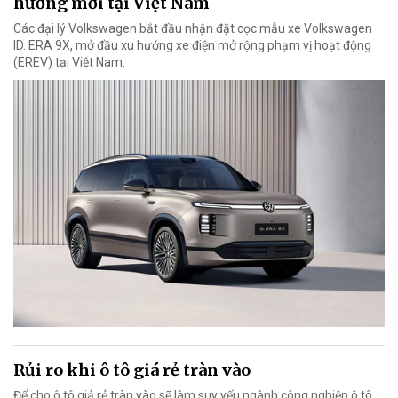
hướng mới tại Việt Nam
Các đại lý Volkswagen bắt đầu nhận đặt cọc mẫu xe Volkswagen
ID. ERA 9X, mở đầu xu hướng xe điện mở rộng phạm vị hoạt động
(EREV) tại Việt Nam.
Rủi ro khi ô tô giá rẻ tràn vào
Để cho ô tô giả rẻ tràn vào sẽ làm suy yếu ngành công nghiệp ô tô