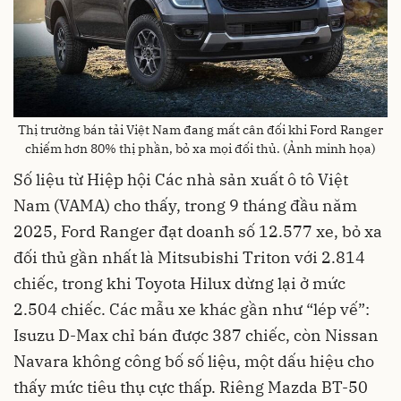
Thị trường bán tải Việt Nam đang mất cân đối khi Ford Ranger
chiếm hơn 80% thị phần, bỏ xa mọi đối thủ. (Ảnh minh họa)
Số liệu từ Hiệp hội Các nhà sản xuất ô tô Việt
Nam (VAMA) cho thấy, trong 9 tháng đầu năm
2025, Ford Ranger đạt doanh số 12.577 xe, bỏ xa
đối thủ gần nhất là Mitsubishi Triton với 2.814
chiếc, trong khi Toyota Hilux dừng lại ở mức
2.504 chiếc. Các mẫu xe khác gần như “lép vế”:
Isuzu D-Max chỉ bán được 387 chiếc, còn Nissan
Navara không công bố số liệu, một dấu hiệu cho
thấy mức tiêu thụ cực thấp. Riêng Mazda BT-50