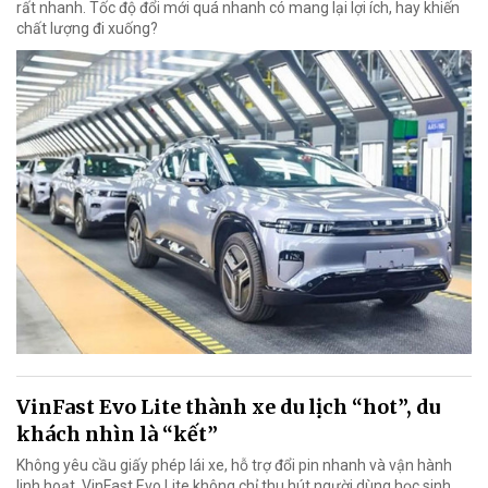
rất nhanh. Tốc độ đổi mới quá nhanh có mang lại lợi ích, hay khiến
chất lượng đi xuống?
VinFast Evo Lite thành xe du lịch “hot”, du
khách nhìn là “kết”
Không yêu cầu giấy phép lái xe, hỗ trợ đổi pin nhanh và vận hành
linh hoạt, VinFast Evo Lite không chỉ thu hút người dùng học sinh,