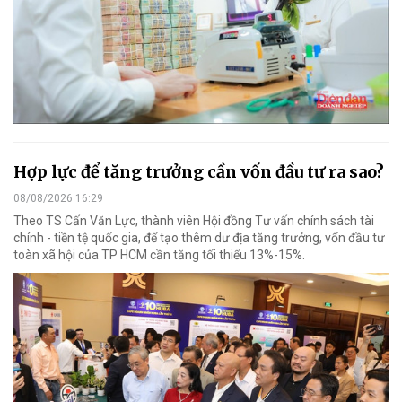
Hợp lực để tăng trưởng cần vốn đầu tư ra sao?
08/08/2026 16:29
Theo TS Cấn Văn Lực, thành viên Hội đồng Tư vấn chính sách tài
chính - tiền tệ quốc gia, để tạo thêm dư địa tăng trưởng, vốn đầu tư
toàn xã hội của TP HCM cần tăng tối thiểu 13%-15%.