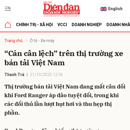
English
CHÍNH TRỊ - XÃ HỘI
VCCI
DOANH NGHIỆP
DOANH NH
bình luận
Trang chủ
Ô tô - Xe máy
“Cán cân lệch” trên thị trường xe
bán tải Việt Nam
Thanh Trà
21/10/2025 12:36
Thị trường bán tải Việt Nam đang mất cân đối
khi Ford Ranger áp đảo tuyệt đối, trong khi
Hủy
G
các đối thủ lần lượt hụt hơi và thu hẹp thị
phần.