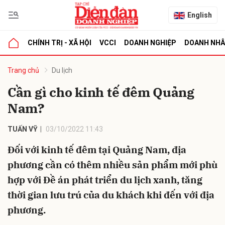
English
CHÍNH TRỊ - XÃ HỘI
VCCI
DOANH NGHIỆP
DOANH NH
bình luận
Trang chủ
Du lịch
Cần gì cho kinh tế đêm Quảng
Nam?
TUẤN VỸ
03/10/2022 11:43
Đối với kinh tế đêm tại Quảng Nam, địa
phương cần có thêm nhiều sản phẩm mới phù
Hủy
G
hợp với Đề án phát triển du lịch xanh, tăng
thời gian lưu trú của du khách khi đến với địa
phương.