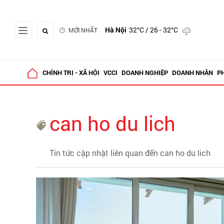
Hà Nội
32°C
/ 26 - 32°C
MỚI NHẤT
CHÍNH TRỊ - XÃ HỘI
VCCI
DOANH NGHIỆP
DOANH NHÂN
P
can ho du lich
Tin tức cập nhật liên quan đến can ho du lich