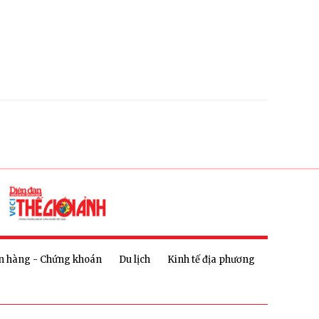
n hàng - Chứng khoán
Du lịch
Kinh tế địa phương