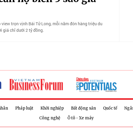
o view trọn vịnh Bái Tử Long, mỗi năm đón hàng triệu du
i giá chỉ dưới 2 tỷ đồng.
nhân
Pháp luật
Khởi nghiệp
Bất động sản
Quốc tế
Ngâ
Công nghệ
Ô tô - Xe máy