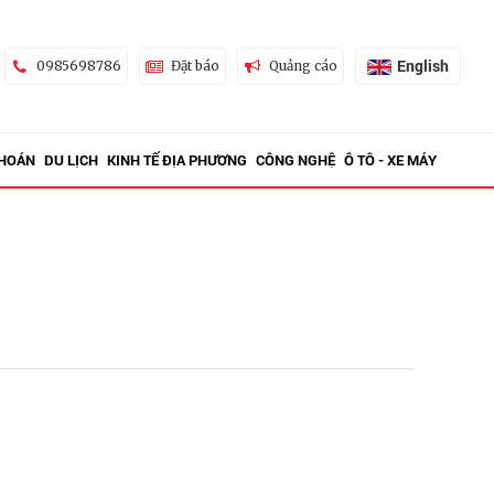
English
0985698786
Đặt báo
Quảng cáo
KHOÁN
DU LỊCH
KINH TẾ ĐỊA PHƯƠNG
CÔNG NGHỆ
Ô TÔ - XE MÁY