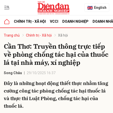
English
CHÍNH TRỊ - XÃ HỘI
VCCI
DOANH NGHIỆP
DOANH NH
bình luận
Trang chủ
Chính trị - Xã hội
Xã hội
Cần Thơ: Truyền thông trực tiếp
về phòng chống tác hại của thuốc
lá tại nhà máy, xí nghiệp
Song Châu
29/10/2025 16:37
Đây là những hoạt động thiết thực nhằm tăng
Hủy
G
cường công tác phòng chống tác hại thuốc lá
và thực thi Luật Phòng, chống tác hại của
thuốc lá.