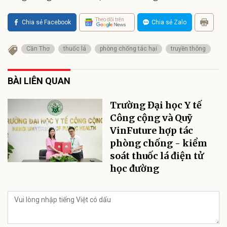
Theo dõi trên
Chia sẻ Facebook
Chia sẻ Zalo
Cần Thơ
thuốc lá
phòng chống tác hại
truyền thông
BÀI LIÊN QUAN
Trường Đại học Y tế
Công cộng và Quỹ
VinFuture hợp tác
phòng chống - kiểm
soát thuốc lá điện tử
học đường