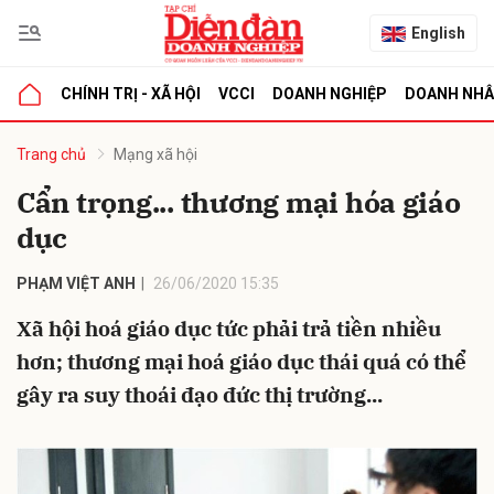
English
CHÍNH TRỊ - XÃ HỘI
VCCI
DOANH NGHIỆP
DOANH NH
bình luận
Trang chủ
Mạng xã hội
Cẩn trọng... thương mại hóa giáo
dục
PHẠM VIỆT ANH
26/06/2020 15:35
Xã hội hoá giáo dục tức phải trả tiền nhiều
hơn; thương mại hoá giáo dục thái quá có thể
Hủy
G
gây ra suy thoái đạo đức thị trường...