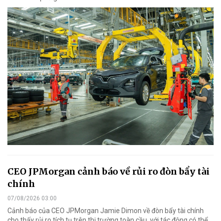
CEO JPMorgan cảnh báo về rủi ro đòn bẩy tài
chính
07/08/2026 03:00
Cảnh báo của CEO JPMorgan Jamie Dimon về đòn bẩy tài chính
cho thấy rủi ro tích tụ trên thị trường toàn cầu, với tác động có thể