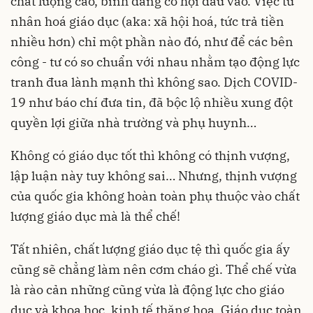
chất lượng cao, bình đẳng cơ hội đầu vào. Việc tư
nhân hoá giáo dục (aka: xã hội hoá, tức trả tiền
nhiều hơn) chỉ một phần nào đó, như để các bên
công - tư có so chuẩn với nhau nhằm tạo động lực
tranh đua lành mạnh thì không sao. Dịch COVID-
19 như báo chí đưa tin, đã bộc lộ nhiều xung đột
quyền lợi giữa nhà trường và phụ huynh…
Không có giáo dục tốt thì không có thịnh vượng,
lập luận này tuy không sai… Nhưng, thịnh vượng
của quốc gia không hoàn toàn phụ thuộc vào chất
lượng giáo dục mà là thể chế!
Tất nhiên, chất lượng giáo dục tệ thì quốc gia ấy
cũng sẽ chẳng làm nên cơm cháo gì. Thể chế vừa
là rào cản những cũng vừa là động lực cho giáo
dục và khoa học, kinh tế thăng hoa. Giáo dục toàn