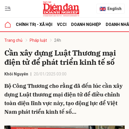
English
CHÍNH TRỊ - XÃ HỘI
VCCI
DOANH NGHIỆP
DOANH NH
bình luận
Trang chủ
Pháp luật
24h
Cần xây dựng Luật Thương mại
điện tử để phát triển kinh tế số
Khôi Nguyên
20/01/2025 03:00
Bộ Công Thương cho rằng đã đến lúc cần xây
dựng Luật thương mại điện tử để điều chỉnh
Hủy
G
toàn diện lĩnh vực này, tạo động lực để Việt
Nam phát triển kinh tế số…