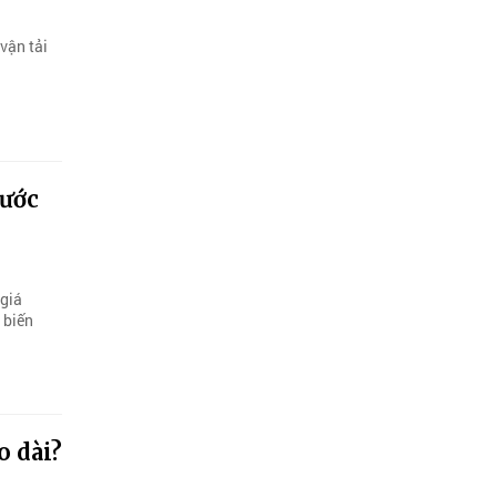
vận tải
rước
 giá
 biến
o dài?