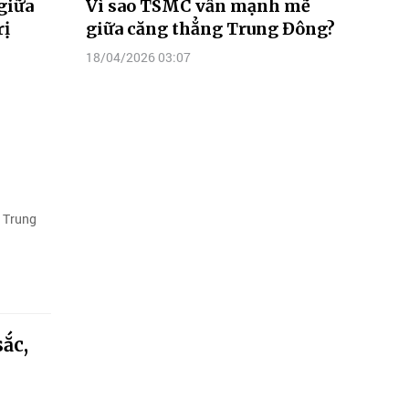
 giữa
Vì sao TSMC vẫn mạnh mẽ
rị
giữa căng thẳng Trung Đông?
18/04/2026 03:07
a Trung
ắc,