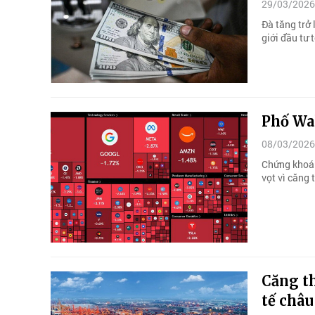
29/03/2026
Đà tăng trở 
giới đầu tư 
Phố Wal
08/03/2026
Chứng khoán
vọt vì căng
Căng t
tế châu