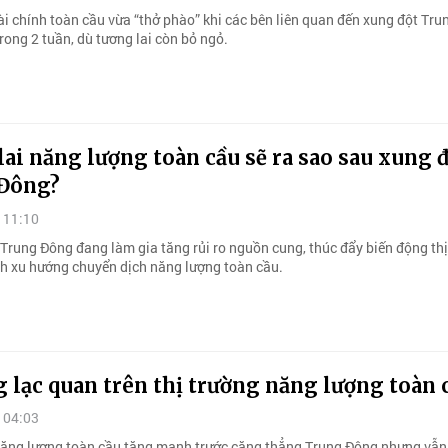
ài chính toàn cầu vừa “thở phào” khi các bên liên quan đến xung đột Tr
ong 2 tuần, dù tương lai còn bỏ ngỏ.
ai năng lượng toàn cầu sẽ ra sao sau xung 
Đông?
 11:10
Trung Đông đang làm gia tăng rủi ro nguồn cung, thúc đẩy biến động thị
h xu hướng chuyển dịch năng lượng toàn cầu.
 lạc quan trên thị trường năng lượng toàn 
 04:03
năng lượng toàn cầu tăng mạnh trước căng thẳng Trung Đông nhưng vẫ