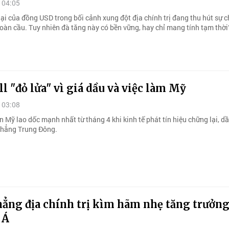
 04:05
lại của đồng USD trong bối cảnh xung đột địa chính trị đang thu hút sự c
toàn cầu. Tuy nhiên đà tăng này có bền vững, hay chỉ mang tính tạm thời
l "đỏ lửa" vì giá dầu và việc làm Mỹ
 03:08
 Mỹ lao dốc mạnh nhất từ tháng 4 khi kinh tế phát tín hiệu chững lại, d
 thẳng Trung Đông.
hẳng địa chính trị kìm hãm nhẹ tăng trưởn
 Á