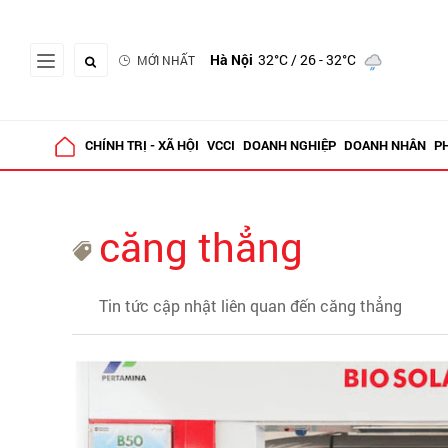
Hà Nội
32°C
/ 26 - 32°C
MỚI NHẤT
CHÍNH TRỊ - XÃ HỘI
VCCI
DOANH NGHIỆP
DOANH NHÂN
P
căng thẳng
Tin tức cập nhật liên quan đến căng thẳng