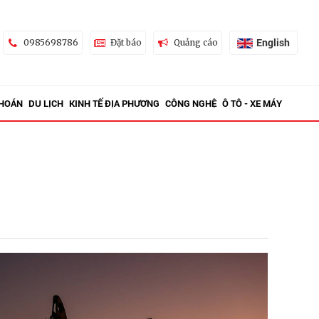
English
0985698786
Đặt báo
Quảng cáo
KHOÁN
DU LỊCH
KINH TẾ ĐỊA PHƯƠNG
CÔNG NGHỆ
Ô TÔ - XE MÁY