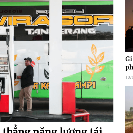
Gi
ph
10/
 thẳng năng lượng tái