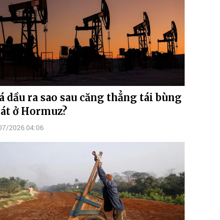
á dầu ra sao sau căng thẳng tái bùng
át ở Hormuz?
07/2026 04:06