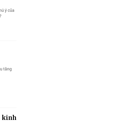
hú ý của
?
ầu tăng
g kinh