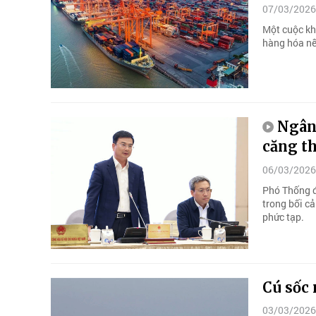
07/03/2026
Một cuộc kh
hàng hóa nế
Ngân 
căng t
06/03/2026
Phó Thống đ
trong bối cả
phức tạp.
Cú sốc 
03/03/2026