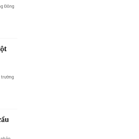
ung Đông
đột
 trường
cầu
n phản