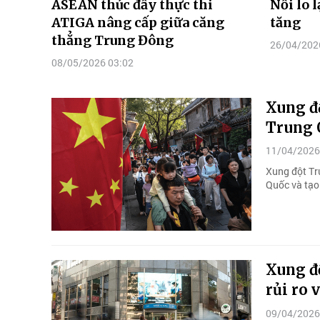
ASEAN thúc đẩy thực thi
Nỗi lo 
ATIGA nâng cấp giữa căng
tăng
thẳng Trung Đông
26/04/202
08/05/2026 03:02
Xung đô
Trung 
11/04/2026
Xung đột T
Quốc và tạo
Xung độ
rủi ro 
09/04/2026