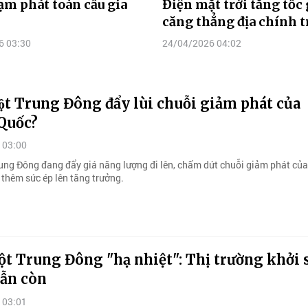
lạm phát toàn cầu gia
Điện mặt trời tăng tốc
căng thẳng địa chính t
6 03:30
24/04/2026 04:02
̣t Trung Đông đẩy lùi chuỗi giảm phát của
Quốc?
 03:00
rung Đông đang đẩy giá năng lượng đi lên, chấm dứt chuỗi giảm phát củ
 thêm sức ép lên tăng trưởng.
t Trung Đông "hạ nhiệt": Thị trường khởi s
vẫn còn
 03:01