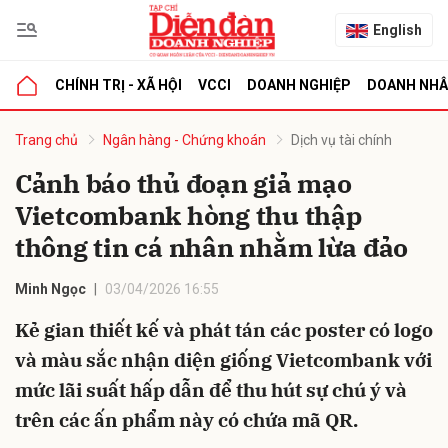
English
CHÍNH TRỊ - XÃ HỘI
VCCI
DOANH NGHIỆP
DOANH NH
bình luận
Trang chủ
Ngân hàng - Chứng khoán
Dịch vụ tài chính
Cảnh báo thủ đoạn giả mạo
Vietcombank hòng thu thập
thông tin cá nhân nhằm lừa đảo
Minh Ngọc
03/04/2026 16:55
Kẻ gian thiết kế và phát tán các poster có logo
Hủy
G
và màu sắc nhận diện giống Vietcombank với
mức lãi suất hấp dẫn để thu hút sự chú ý và
trên các ấn phẩm này có chứa mã QR.