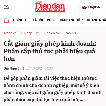
English
CHÍNH TRỊ - XÃ HỘI
VCCI
DOANH NGHIỆP
DOANH NH
bình luận
Trang chủ
Pháp luật
Nghiên cứu - Trao đổi
Cắt giảm giấy phép kinh doanh:
Phân cấp thủ tục phải hiệu quả
hơn
Gia Nguyễn
27/10/2024 04:30
Để góp phần giảm tải việc thực hiện thủ tục
Hủy
G
hành chính cho doanh nghiệp, một số ý kiến
cho rằng, việc cắt giảm giấy phép kinh doanh
phải phân cấp thủ tục hiệu quả hơn...