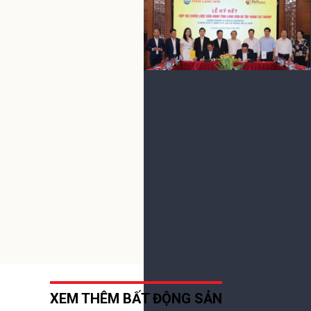
Gửi bình luận
(0) Bình luận
XEM THÊM BẤT ĐỘNG SẢN