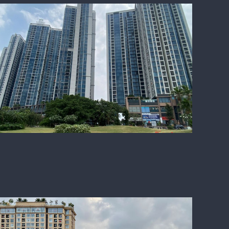
Bất động sản TP HCM và vùng phụ cận:
Phân hóa rõ nét, căn hộ giữ vị thế chủ
đạo