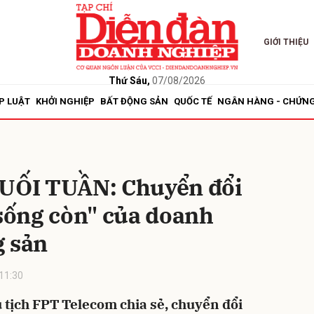
GIỚI THIỆU
bình luận
Thứ Sáu,
07/08/2026
P LUẬT
KHỞI NGHIỆP
BẤT ĐỘNG SẢN
QUỐC TẾ
NGÂN HÀNG - CHỨN
ỐI TUẦN: Chuyển đổi
"sống còn" của doanh
Hủy
G
g sản
11:30
tịch FPT Telecom chia sẻ, chuyển đổi