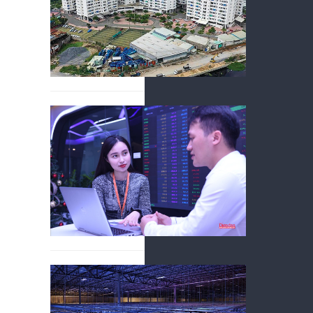
dài hạn.
2 nhóm
nghiệp 
07/08/2026
Tại sàn HOS
với lợi nhuậ
Cơ sở h
Á