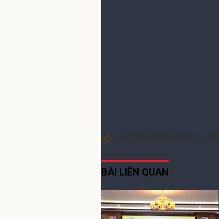
Khan hiếm nguồn cung k
04:00, 17/12/2021
Chia sẻ Facebook
Chia s
Chuyển đổi số bất động sản
chuy
BÀI LIÊN QUAN