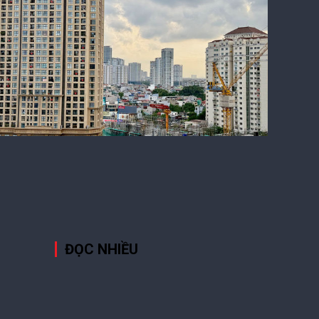
Nguồn cung tăng, giá nhà vẫn khó giảm
ĐỌC NHIỀU
1
Bất động sản TP HCM và
vùng phụ cận: Phân hóa rõ
nét, căn hộ giữ vị thế chủ
o đầu tư