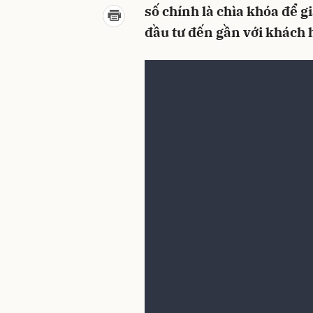
số chính là chìa khóa để g
đầu tư đến gần với khách
Có thể bạn quan tâm
Gilimex chuyển hướng s
04:30, 18/12/2021