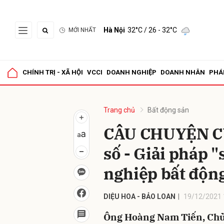
Hà Nội
32°C
/ 26 - 32°C
MỚI NHẤT
Gửi 
CHÍNH TRỊ - XÃ HỘI
VCCI
DOANH NGHIỆP
DOANH NHÂN
PHÁ
Trang chủ
Bất động sản
CÂU CHUYỆN CU
số - Giải pháp 
nghiệp bất độn
DIỆU HOA - BẢO LOAN
19/12/2021 
Ông Hoàng Nam Tiến, Chủ 