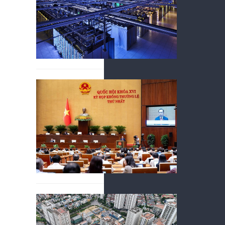
07/08/2026
Các tổ chức 
sự thành cô
Một luậ
trường
07/08/2026
Không chỉ t
giản hóa thủ
nghệ còn đẩ
Gỡ điể
07/08/2026