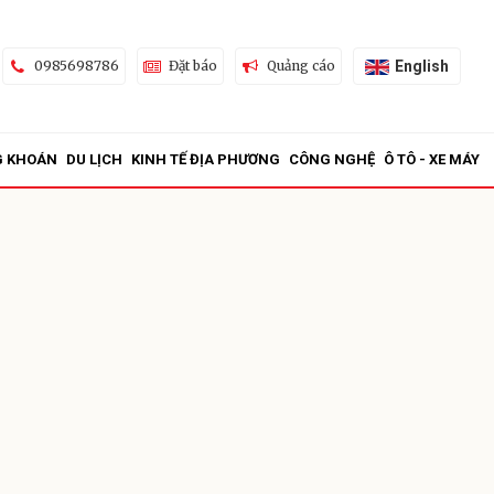
English
0985698786
Đặt báo
Quảng cáo
G KHOÁN
DU LỊCH
KINH TẾ ĐỊA PHƯƠNG
CÔNG NGHỆ
Ô TÔ - XE MÁY
ửi