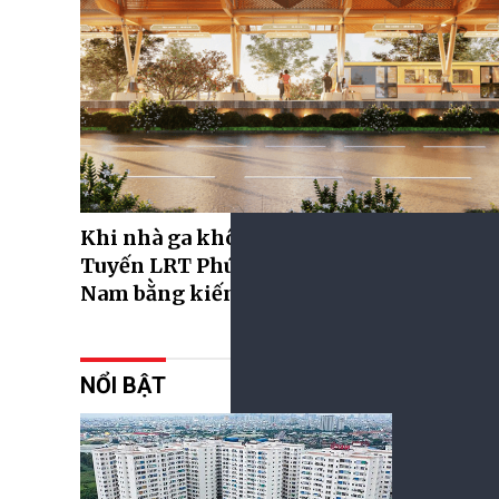
Khi nhà ga không chỉ là nơi dừng chân:
Tuyến LRT Phú Quốc kể câu chuyện Việt
Nam bằng kiến trúc
NỔI BẬT
Khơi th
07/08/2026
Phát triển n