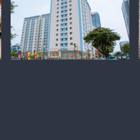
Kích hoạt quỹ nhà tái định cư: Thêm
nguồn cung từ tài sản công
ông đầu tư nhà ở cho thuê
 20:57
hà ở cho thuê cần đồng bộ đất đai, vốn, thuế và thủ tục để tạo sức hút ch