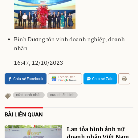
Bình Dương tôn vinh doanh nghiệp, doanh
nhân
16:47, 12/10/2023
Theo dõi trên
Chia sẻ Facebook
Chia sẻ Zalo
nữ doanh nhân
cựu chiến binh
BÀI LIÊN QUAN
Lan tỏa hình ảnh nữ
doanh nhân Việt Nam