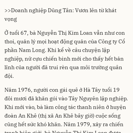
>>
Doanh nghiệp Dũng Tân: Vươn lên từ khát
vọng
Ở tuổi 67, bà Nguyễn Thị Kim Loan vẫn như con
thoi, quản lý mọi hoạt động quản của Công ty Cổ
phần Nam Long. Khi kể về câu chuyện lập
nghiệp, nữ cựu chiến binh mới cho thấy hết bản
lĩnh của người đã trui rèn qua môi trường quân
đội.
Năm 1976, người con gái quê ở Hà Tây tuổi 19
đôi mươi đã khăn gói vào Tây Nguyên lập nghiệp.
Khi mới vào, bà làm công tác thanh niên ở huyện
đoàn An Khê (thị xã An Khê bây giờ) cuộc sống
cũng hết sức khó khăn. Năm 1979, xảy ra chiến
tranh biên giới, bà Nguyễn Thị Kim Loan được