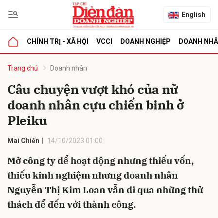
English
CHÍNH TRỊ - XÃ HỘI
VCCI
DOANH NGHIỆP
DOANH NH
bình luận
Trang chủ
Doanh nhân
Câu chuyện vượt khó của nữ
doanh nhân cựu chiến binh ở
Pleiku
Mai Chiến
14/10/2023 01:00
Mở công ty để hoạt động nhưng thiếu vốn,
Hủy
G
thiếu kinh nghiệm nhưng doanh nhân
Nguyễn Thị Kim Loan vẫn đi qua những thử
thách để đến với thành công.