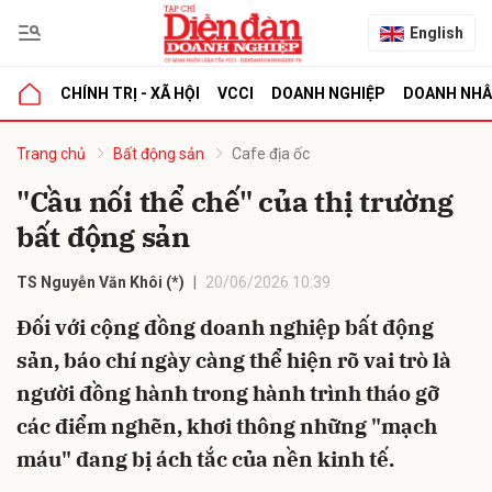
English
CHÍNH TRỊ - XÃ HỘI
VCCI
DOANH NGHIỆP
DOANH NH
bình luận
Trang chủ
Bất động sản
Cafe địa ốc
"Cầu nối thể chế" của thị trường
bất động sản
TS Nguyễn Văn Khôi (*)
20/06/2026 10:39
Đối với cộng đồng doanh nghiệp bất động
sản, báo chí ngày càng thể hiện rõ vai trò là
Hủy
G
người đồng hành trong hành trình tháo gỡ
các điểm nghẽn, khơi thông những "mạch
máu" đang bị ách tắc của nền kinh tế.