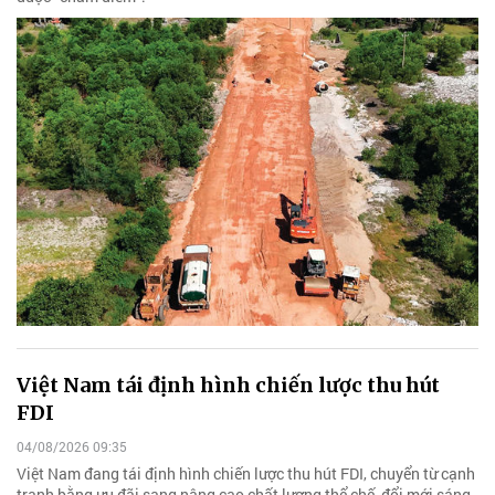
Việt Nam tái định hình chiến lược thu hút
FDI
04/08/2026 09:35
Việt Nam đang tái định hình chiến lược thu hút FDI, chuyển từ cạnh
tranh bằng ưu đãi sang nâng cao chất lượng thể chế, đổi mới sáng