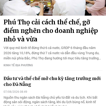
Phú Thọ cải cách thể chế, gỡ
điểm nghẽn cho doanh nghiệp
nhỏ và vừa
Với quy mô kinh tế đứng thứ 6 cả nước, GRDP 6 tháng đầu năm
2026 tăng 10,18%, đứng thứ 7 cả nước và dẫn đầu vùng Trung du,
miền núi phía Bắc, Phú Thọ đang hướng tới mục tiêu tăng trưởng
hai con số giai đoạn 2026-2030.
KINH TẾ ĐỊA PHƯƠNG
Đầu tư và thể chế mở chu kỳ tăng trưởng mới
cho Đà Nẵng
07/08/2026 08:49
Nguồn thu ngân sách Đà Nẵng chủ yếu từ đất và du lịch. Khi bất
động sản sôi động, ngân sách tăng, khi du lịch bùng nổ, kinh tế