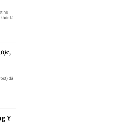
ột hệ
 khỏe là
ược,
ost) đã
ng Y