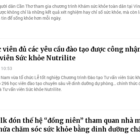
gười dân Cần Thơ tham gia chương trình Khám sức khỏe toàn dân tại Vi
ược không chỉ là những kết quả xét nghiệm hay chỉ số sức khỏe, mà còn l
 tin để sống khỏe hơn mỗi ngày.
 viên đủ các yêu cầu đào tạo được công nhận
viên Sức khỏe Nutrilite
 10:53
Nam vừa tổ chức Lễ tốt nghiệp Chương trình Đào tạo Tư vấn viên Sức k
ho 296 học viên đào tạo chuyên sâu về dinh dưỡng dự phòng… chính thức
 Tư vấn viên Sức khỏe Nutrilite.
lk đón thế hệ “đồng niên” tham quan nhà 
 hứa chăm sóc sức khỏe bằng dinh dưỡng ch