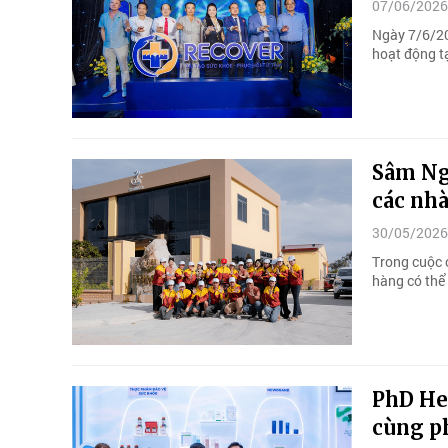
07/06/2026
Ngày 7/6/20
hoạt động t
Sâm Ngọ
các nhà
30/05/2026
Trong cuộc 
hàng có thể 
PhD He
cùng ph