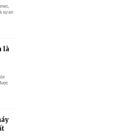
nmec,
à sự an
 là
hỏe
 được
máy
ất