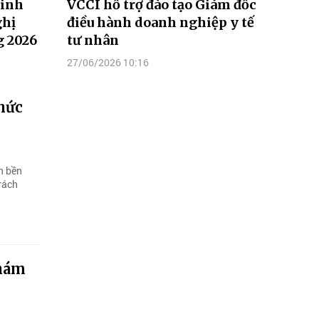
Linh
VCCI hỗ trợ đào tạo Giám đốc
ghị
điều hành doanh nghiệp y tế
g 2026
tư nhân
27/06/2026 10:16
hức
n bền
rách
khám