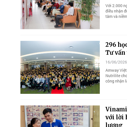
Với 2.000 n
điều nhận đ
tâm và niềm
296 học
Tư vấn 
16/06/2026
Amway Việt 
Nutrilite c
công nhận là
Vinami
với lời
lượng