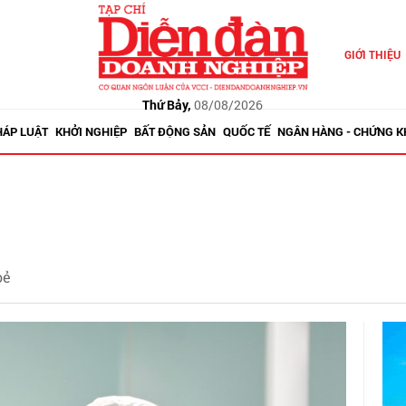
GIỚI THIỆU
Thứ Bảy,
08/08/2026
HÁP LUẬT
KHỞI NGHIỆP
BẤT ĐỘNG SẢN
QUỐC TẾ
NGÂN HÀNG - CHỨNG 
ẻ
oẻ