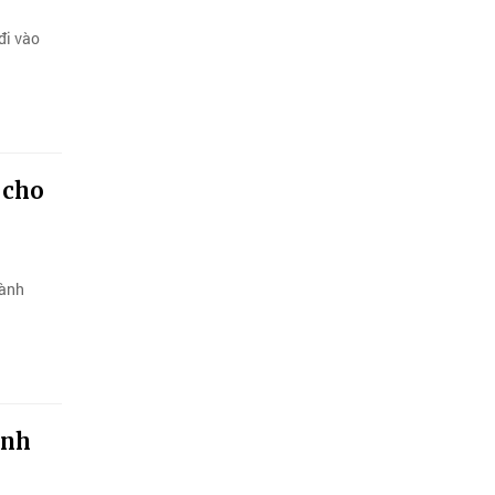
đi vào
 cho
gành
ành