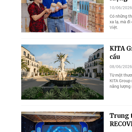
10/06/2026
Có những th
xa lạ, mà đi
Việt.
KITA Gr
cầu
08/06/2026
Từ một thươn
KITA Group 
năng lượng 
Trung 
RECOVE