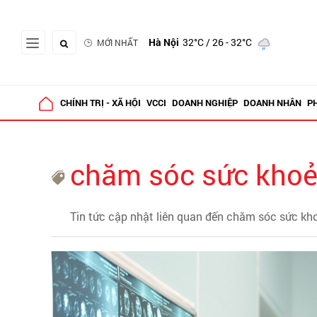
Hà Nội
32°C
/ 26 - 32°C
MỚI NHẤT
CHÍNH TRỊ - XÃ HỘI
VCCI
DOANH NGHIỆP
DOANH NHÂN
P
chăm sóc sức kho
Tin tức cập nhật liên quan đến chăm sóc sức kh