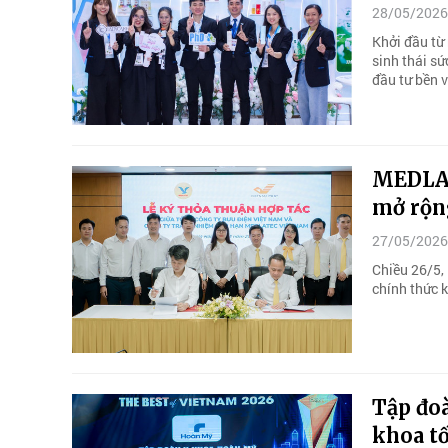
28/05/2026
Khởi đầu từ
sinh thái s
đầu tư bền 
MEDLAT
mở rộng
27/05/2026
Chiều 26/5,
chính thức k
Tập đo
khoa t