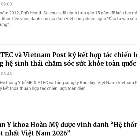
 09:00
 năm 2012, PhD Health Sciences đã dành trọn gần 15 năm để kiến tạo m
ức khỏe bền vững dành cho gia đình Việt cùng châm ngôn “Đầu tư vào sức
vững”.
EC và Vietnam Post ký kết hợp tác chiến l
 hệ sinh thái chăm sóc sức khỏe toàn quốc
 08:43
 Hệ thống Y tế MEDLATEC và Tổng công ty Bưu điện Việt Nam (Vietnam P
ý kết thỏa thuận hợp tác chiến lược toàn diện.
àn Y khoa Hoàn Mỹ được vinh danh “Hệ thố
ốt nhất Việt Nam 2026”