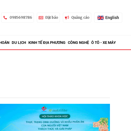
English
0985698786
Đặt báo
Quảng cáo
KHOÁN
DU LỊCH
KINH TẾ ĐỊA PHƯƠNG
CÔNG NGHỆ
Ô TÔ - XE MÁY