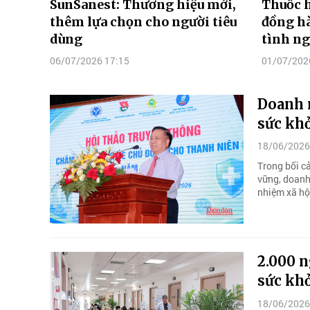
SunSanest: Thương hiệu mới,
Thuốc 
thêm lựa chọn cho người tiêu
đồng h
dùng
tình ng
06/07/2026 17:15
01/07/202
Doanh 
sức khỏ
18/06/2026
Trong bối c
vững, doanh
nhiệm xã hội
2.000 
sức kh
18/06/2026