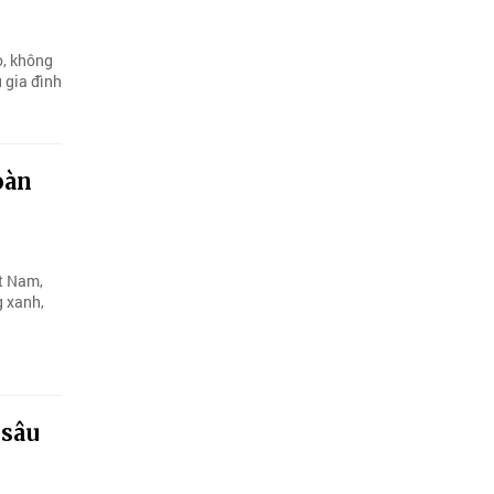
o, không
 gia đình
oàn
ệt Nam,
g xanh,
 sâu