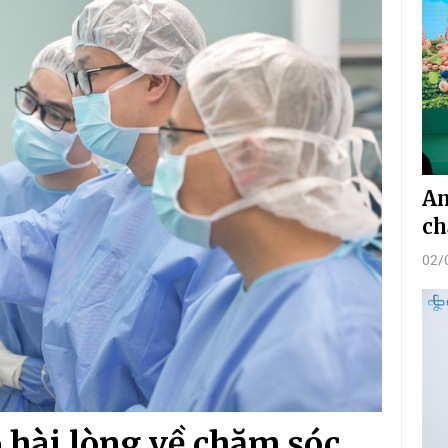
Am
ch
02/
hài lòng về chăm sóc